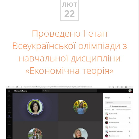
ЛЮТ
22
Проведено І етап
Всеукраїнської олімпіади з
навчальної дисципліни
«Економічна теорія»