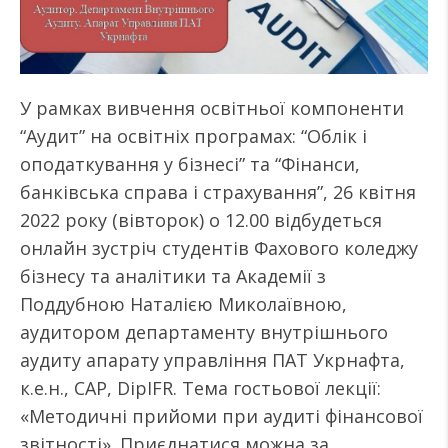
У рамках вивчення освітньої компоненти
“Аудит” на освітніх програмах: “Облік і
оподаткування у бізнесі” та “Фінанси,
банківська справа і страхування”, 26 квітня
2022 року (вівторок) о 12.00 відбудеться
онлайн зустріч студентів Фахового коледжу
бізнесу та аналітики та Академії з
Поддубною Наталією Миколаївною,
аудитором департаменту внутрішнього
аудиту апарату управління ПАТ Укрнафта,
к.е.н., САР, DipIFR. Тема гостьової лекції:
«Методичні прийоми при аудиті фінансової
звітності». Приєднатися можна за