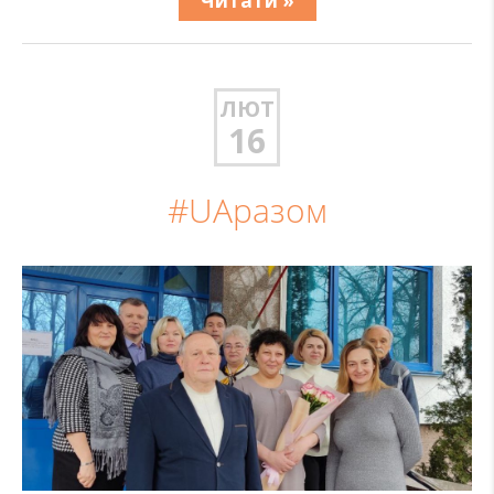
Читати »
ЛЮТ
16
#UAразом