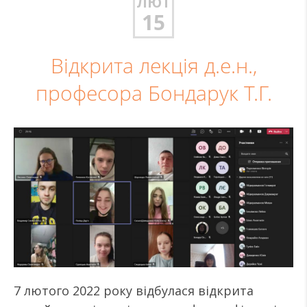
ЛЮТ
15
Відкрита лекція д.е.н.,
професора Бондарук Т.Г.
7 лютого 2022 року відбулася відкрита