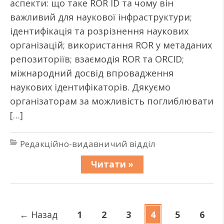
аспекти: що таке ROR ID та чому він
важливий для наукової інфраструктури;
ідентифікація та розрізнення наукових
організацій; використання ROR у метаданих
репозиторіїв; взаємодія ROR та ORCID;
міжнародний досвід впровадження
наукових ідентифікаторів. Дякуємо
організаторам за можливість поглиблювати
[…]
Редакційно-видавничий відділ
Читати »
←
Назад
1
2
3
4
5
6