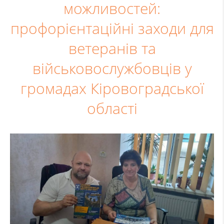
можливостей:
профорієнтаційні заходи для
ветеранів та
військовослужбовців у
громадах Кіровоградської
області