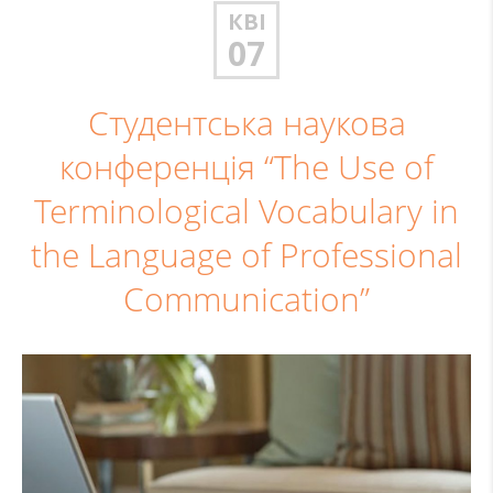
КВІ
07
Студентська наукова
конференція “The Use of
Terminological Vocabulary in
the Language of Professional
Communication”