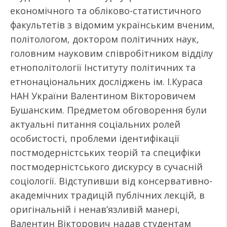
економічного та обліково-статистичного
факультетів з відомим українським вченим,
політологом, доктором політичних наук,
головним науковим співробітником відділу
етнополітології Інституту політичних та
етнонаціональних досліджень ім. І.Кураса
НАН України Валентином Вікторовичем
Бушанским. Предметом обговорення були
актуальні питання соціальних ролей
особистості, проблеми ідентифікації
постмодерністських теорій та специфіки
постмодерністського дискурсу в сучасній
соціології. Відступивши від консервативно-
академічних традицій публічних лекцій, в
оригінальній і ненав’язливій манері,
Валентин Вікторович надав студентам