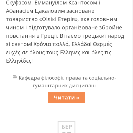
Скуфасом, Еммануїлом Ксантосом і
Афанасієм Цакаловим засноване
товариство «Філікі Етерія», яке головним
чином і підготувало організоване збройне
повстання в Греції. Вітаємо грецькиї народ
зі святом! Χρόνια πολλά, Ελλάδα! Θερμές
ευχές σε όλους τους Έλληνες και όλες τις
Ελληνίδες!
Кафедра філософії, права та соціально-
гуманітарних дисциплін
Читати »
БЕР