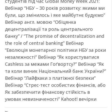
студентів під час Global Money Week 2021:
Вебінар “НБУ – 30 років розвитку: якими ми
були, що змінилось і яке майбутнє будуємо”
Вебінар англ. мовою “Обіцянка
децентралізації та роль центрального
банку” / “The promise of decentralization and
the role of central banking” Вебінар
“Еволюція монетарної політики НБУ за роки
незалежності” Вебінар “Як користуватися
Cashless за межами Гоґвортсу?” Вебінар “Як
та коли виник Національний банк України?”
Вебінар “Лайфхаки з платіжної безпеки”
Вебінар “Стрес-тест особистих фінансів, або
Як забезпечити фінансову стійкість в
умовах невизначеності” Kahoot! вечірки