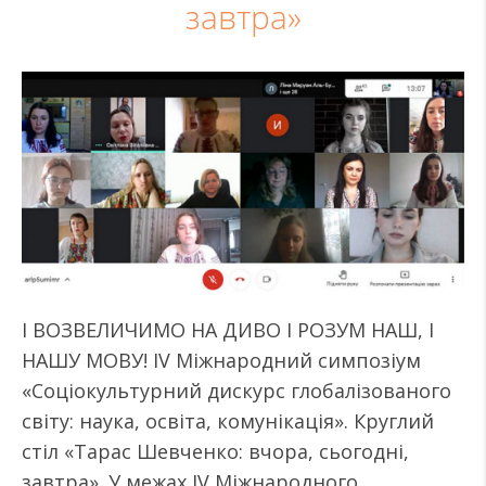
завтра»
І ВОЗВЕЛИЧИМО НА ДИВО І РОЗУМ НАШ, І
НАШУ МОВУ! IV Міжнародний симпозіум
«Соціокультурний дискурс глобалізованого
світу: наука, освіта, комунікація». Круглий
стіл «Тарас Шевченко: вчора, сьогодні,
завтра». У межах IV Міжнародного