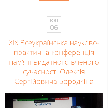
КВІ
06
XIX Всеукраїнська науково-
практична конференція
пам’яті видатного вченого
сучасності Олексія
Сергійовича Бородкіна