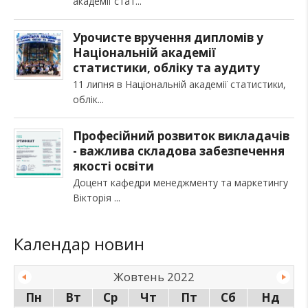
академії стат
Урочисте вручення дипломів у
Національній академії
статистики, обліку та аудиту
11 липня в Національній академії статистики,
облік
Професійний розвиток викладачів
- важлива складова забезпечення
якості освіти
Доцент кафедри менеджменту та маркетингу
Вікторія
Календар новин
Жовтень 2022
Пн
Вт
Ср
Чт
Пт
Сб
Нд