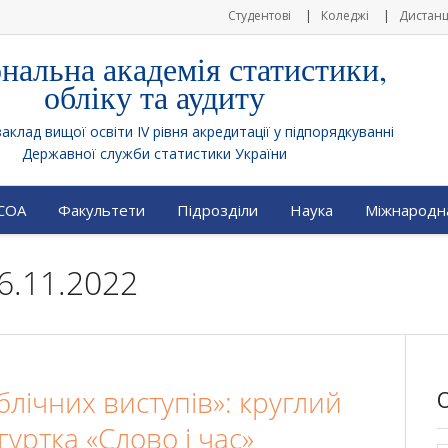
Студентові
Коледжі
Дистанц
нальна академія статистики,
обліку та аудиту
клад вищої освіти IV рівня акредитації у підпорядкуванні
Державної служби статистики України
АСОА
Факультети
Підрозділи
Наука
Міжнародна
6.11.2022
лічних виступів»: круглий
гуртка «Слово і час»