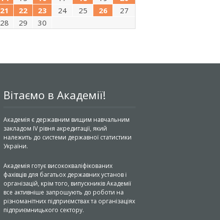
21
22
23
24
25
26
27
28
29
30
Вітаємо в Академії!
Академія є державним вищим навчальним
закладом IV рівня акредитації, який
належить до системи державної статистики
України.
Академія готує висококваліфікованих
фахівців для багатьох державних установ і
організацій, крім того, випускників Академії
все активніше запрошують до роботи на
різноманітних підприємствах та організаціях
підприємницького сектору.