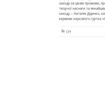
заходу за цікаві промови, пр
творчої наснаги та якнайшв
заходу – Наталія Діденко, к
керівник наукового гуртка «С
СіЧ