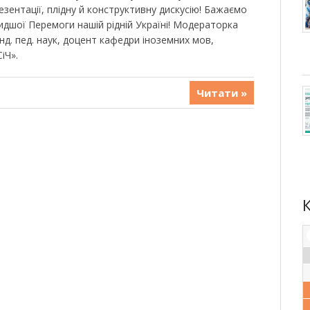
езентації, плідну й конструктивну дискусію! Бажаємо
идшої Перемоги нашій рідній Україні! Модераторка
анд. пед. наук, доцент кафедри іноземних мов,
іЧ».
Читати »