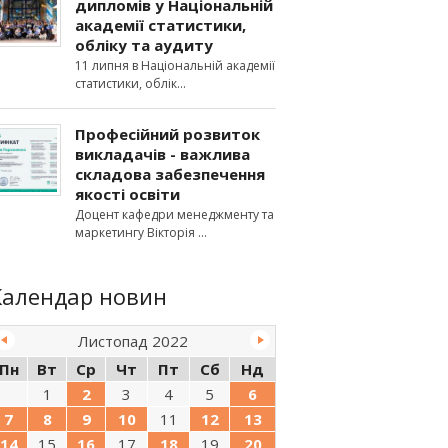
дипломів у Національній
академії статистики,
обліку та аудиту
11 липня в Національній академії
статистики, облік
Професійний розвиток
викладачів - важлива
складова забезпечення
якості освіти
Доцент кафедри менеджменту та
маркетингу Вікторія
Календар новин
Листопад 2022
Пн
Вт
Ср
Чт
Пт
Сб
Нд
1
2
3
4
5
6
7
8
9
10
11
12
13
14
15
16
17
18
19
20