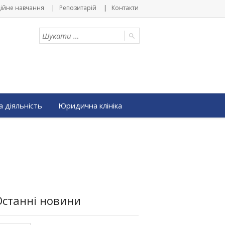
ійне навчання
Репозитарій
Контакти
 діяльність
Юридична клініка
Останні новини