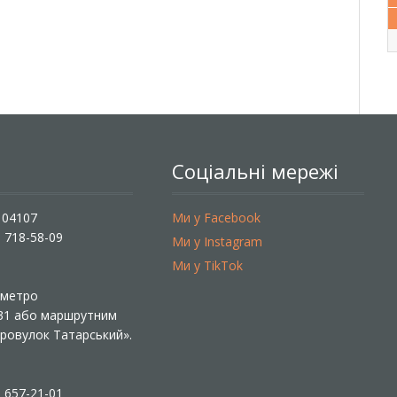
Соціальні мережі
, 04107
Ми у Facebook
) 718-58-09
Ми у Instagram
Ми у TikTok
ї метро
 31 або маршрутним
«Провулок Татарський».
) 657-21-01