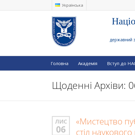
Українська
Націо
державний за
Головна
Академія
Вступ до Н
Щоденні Архіви: 0
«Мистецтво пуб
ЛИС
06
стіл наукового 