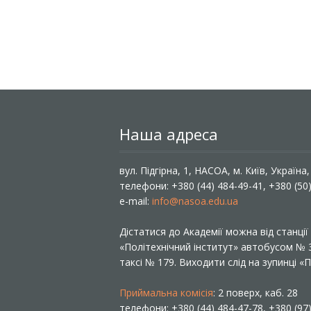
Наша адреса
вул. Підгірна, 1, НАСОА, м. Київ, Україна
телефони: +380 (44) 484-49-41, +380 (50
e-mail:
info@nasoa.edu.ua
Дістатися до Академії можна від станці
«Політехнічний інститут» автобусом №
таксі № 179. Виходити слід на зупинці 
Приймальна комісія
: 2 поверх, каб. 28
телефони: +380 (44) 484-47-78, +380 (97