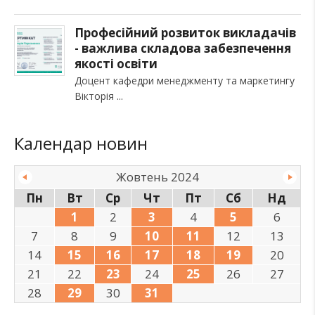
Професійний розвиток викладачів
- важлива складова забезпечення
якості освіти
Доцент кафедри менеджменту та маркетингу
Вікторія
Календар новин
Жовтень 2024
Пн
Вт
Ср
Чт
Пт
Сб
Нд
1
2
3
4
5
6
7
8
9
10
11
12
13
14
15
16
17
18
19
20
21
22
23
24
25
26
27
28
29
30
31