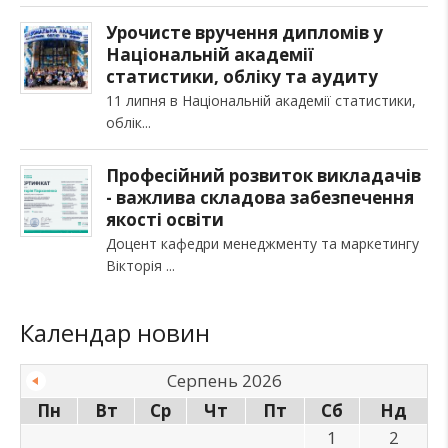
Урочисте вручення дипломів у
Національній академії
статистики, обліку та аудиту
11 липня в Національній академії статистики,
облік
Професійний розвиток викладачів
- важлива складова забезпечення
якості освіти
Доцент кафедри менеджменту та маркетингу
Вікторія
Календар новин
Серпень 2026
Пн
Вт
Ср
Чт
Пт
Сб
Нд
1
2