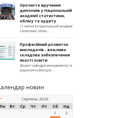
Урочисте вручення
дипломів у Національній
академії статистики,
обліку та аудиту
11 липня в Національній академії
статистики, облік
Професійний розвиток
викладачів - важлива
складова забезпечення
якості освіти
Доцент кафедри менеджменту та
маркетингу Вікторія
Календар новин
Серпень 2026
Пн
Вт
Ср
Чт
Пт
Сб
Нд
1
2