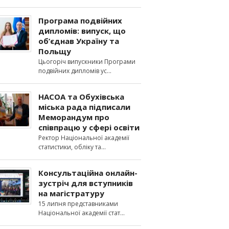
Програма подвійних
дипломів: випуск, що
об’єднав Україну та
Польщу
Цьогоріч випускники Програми
подвійних дипломів ус
НАСОА та Обухівська
міська рада підписали
Меморандум про
співпрацю у сфері освіти
Ректор Національної академії
статистики, обліку та
Консультаційна онлайн-
зустріч для вступників
на магістратуру
15 липня представниками
Національної академії стат