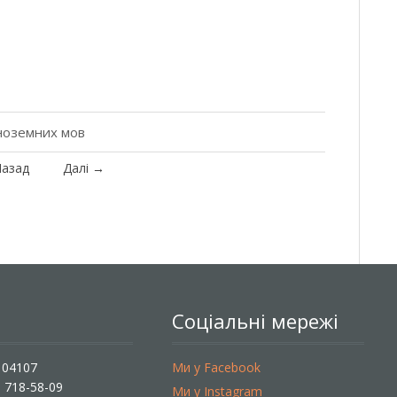
ноземних мов
азад
Далі
→
Соціальні мережі
, 04107
Ми у Facebook
) 718-58-09
Ми у Instagram