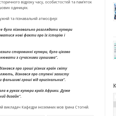
торичного відрізку часу, особистостей та пам’яток
шових одиницях.
ружній та пізнавальній атмосфері
не було пізнавально розглядати купюри
аватися нові факти про їх історію і
азили старовинні купюри, було цікаво
івнювати з сучасними грошима”.
дізнався про гроші різних країн світу
вляють, дізнався про ступені захисту
и фальшиві гроші від оригінальних”.
ла в руках купюри країх Африки. Дуже
ий дизайн”.
ий викладач Кафедри іноземних мов Ірина Стогній.