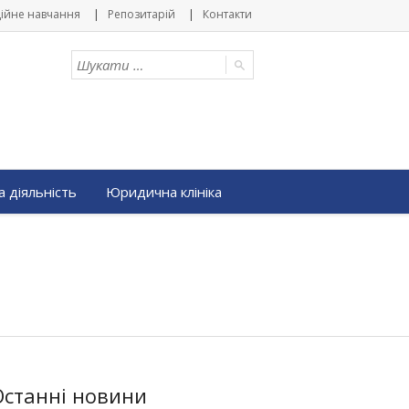
ійне навчання
Репозитарій
Контакти
 діяльність
Юридична клініка
Останні новини