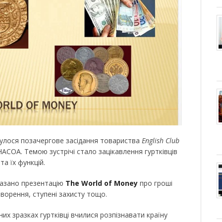
булося позачергове засідання товариства
English Club
АСОА. Темою зустрічі стало зацікавлення гуртківців
а їх функцій.
казано презентацію
The World of Money
про гроші
створення, ступені захисту тощо.
их зразках гуртківці вчилися розпізнавати країну