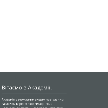
Вітаємо в Академії!
Академія є державним вищим навчальним
закладом IV рівня акредитації, який