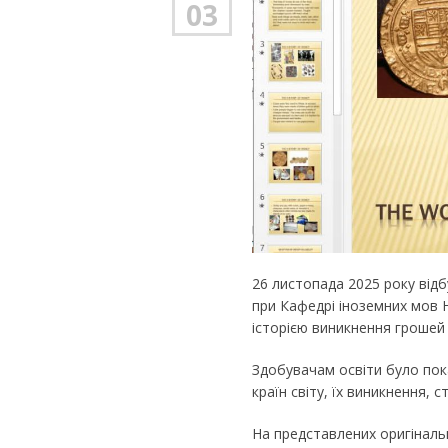
03
26 листопада 2025 року від
при Кафедрі іноземних мов Н
історією виникнення грошей т
Здобувачам освіти було по
країн світу, їх виникнення, 
На представлених оригінальн