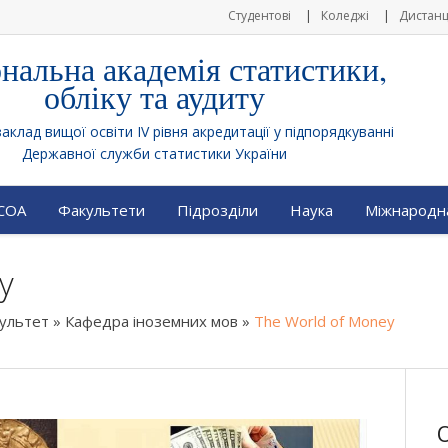
Студентові
Коледжі
Дистанц
нальна академія статистики,
обліку та аудиту
клад вищої освіти IV рівня акредитації у підпорядкуванні
Державної служби статистики України
АСОА
Факультети
Підрозділи
Наука
Міжнародна
y
культет
»
Кафедра іноземних мов
»
The World of Money