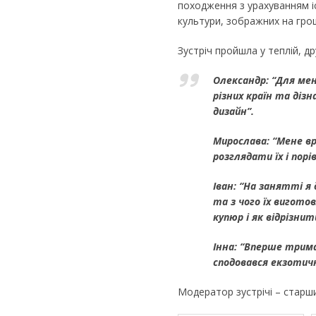
походження з урахуванням іс
культури, зображних на гро
Зустріч пройшла у теплій, д
Олександр: “Для ме
різних країн та дізн
дизайн”.
Мирослава: “Мене вр
розглядати їх і пор
Іван: “На занятті я 
та з чого їх вигото
купюр і як відрізнит
Інна: “Вперше трима
сподовався екзотичн
Модератор зустрічі – старш