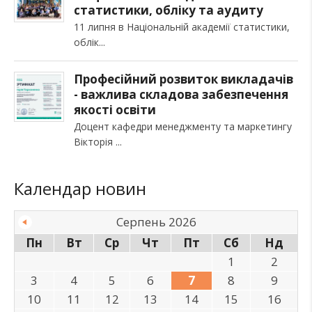
статистики, обліку та аудиту
11 липня в Національній академії статистики,
облік
Професійний розвиток викладачів
- важлива складова забезпечення
якості освіти
Доцент кафедри менеджменту та маркетингу
Вікторія
Календар новин
Серпень 2026
Пн
Вт
Ср
Чт
Пт
Сб
Нд
1
2
3
4
5
6
7
8
9
10
11
12
13
14
15
16