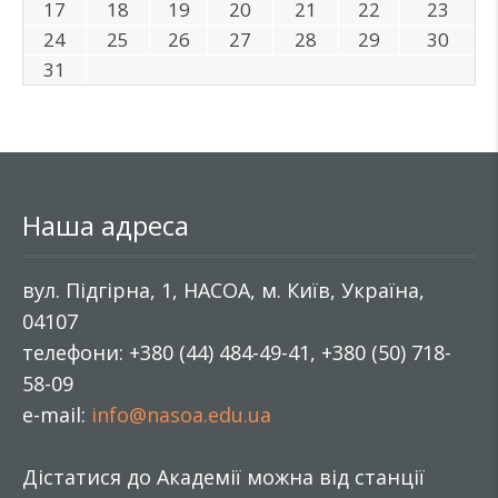
17
18
19
20
21
22
23
24
25
26
27
28
29
30
31
Наша адреса
вул. Підгірна, 1, НАСОА, м. Київ, Україна,
04107
телефони: +380 (44) 484-49-41, +380 (50) 718-
58-09
e-mail:
info@nasoa.edu.ua
Дістатися до Академії можна від станції