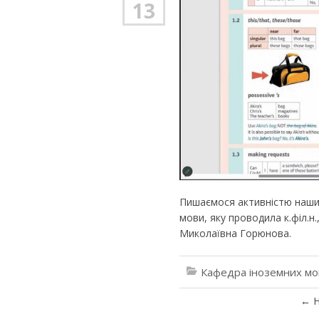
13
Пишаємося активністю наших 
мови, яку проводила к.філ.
Миколаївна Горюнова.
Кафедра іноземних мо
←
Н