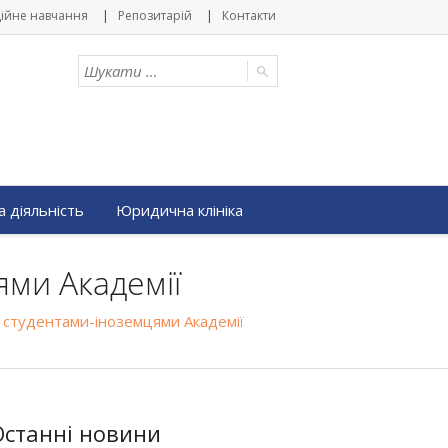
ійне навчання
Репозитарій
Контакти
 діяльність
Юридична клініка
ями Академії
и студентами-іноземцями Академії
Останні новини