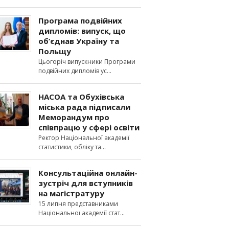
Програма подвійних
дипломів: випуск, що
об’єднав Україну та
Польщу
Цьогоріч випускники Програми
подвійних дипломів ус
НАСОА та Обухівська
міська рада підписали
Меморандум про
співпрацю у сфері освіти
Ректор Національної академії
статистики, обліку та
Консультаційна онлайн-
зустріч для вступників
на магістратуру
15 липня представниками
Національної академії стат