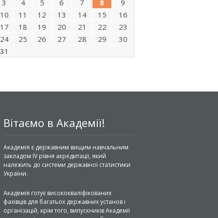
3
4
5
6
7
8
9
10
11
12
13
14
15
16
17
18
19
20
21
22
23
24
25
26
27
28
29
30
31
Вітаємо в Академії!
Академія є державним вищим навчальним
закладом IV рівня акредитації, який
належить до системи державної статистики
України.
Академія готує висококваліфікованих
фахівців для багатьох державних установ і
організацій, крім того, випускників Академії