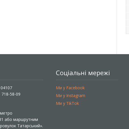
Соціальні мережі
, 04107
Ми у Facebook
) 718-58-09
Ми у Instagram
Ми у TikTok
ї метро
 31 або маршрутним
«Провулок Татарський».