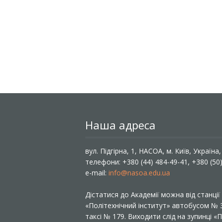
Наша адреса
вул. Підгірна, 1, НАСОА, м. Київ, Україна
телефони: +380 (44) 484-49-41, +380 (50
e-mail:
info@nasoa.edu.ua
Дістатися до Академії можна від станці
«Політехнічний інститут» автобусом №
таксі № 179. Виходити слід на зупинці 