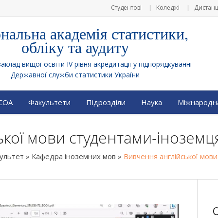
Студентові
Коледжі
Дистанц
нальна академія статистики,
обліку та аудиту
клад вищої освіти IV рівня акредитації у підпорядкуванні
Державної служби статистики України
АСОА
Факультети
Підрозділи
Наука
Міжнародна
кої мови студентами-іноземц
культет
»
Кафедра іноземних мов
»
Вивчення англійської мов