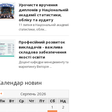
Урочисте вручення
дипломів у Національній
академії статистики,
обліку та аудиту
11 липня в Національній академії
статистики, облік
Професійний розвиток
викладачів - важлива
складова забезпечення
якості освіти
Доцент кафедри менеджменту та
маркетингу Вікторія
Календар новин
Серпень 2026
Пн
Вт
Ср
Чт
Пт
Сб
Нд
1
2