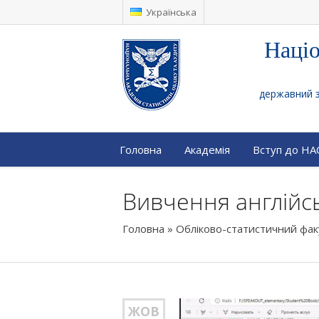
Українська
Націо
державний за
Головна
Академія
Вступ до Н
Вивчення англійсь
Головна
»
Обліково-статистичний фа
ЖОВ