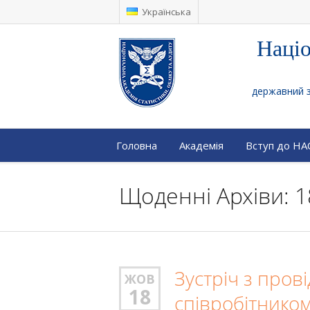
Українська
Націо
державний за
Головна
Академія
Вступ до Н
Щоденні Архіви: 1
Зустріч з пров
ЖОВ
18
співробітником