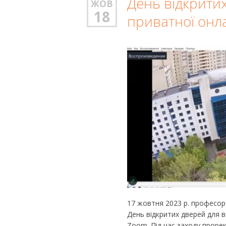
День відкрити
ЖОВ
18
приватної онл
17 жовтня 2023 р. професо
День відкритих дверей для 
Zoom. Під час заходу проре