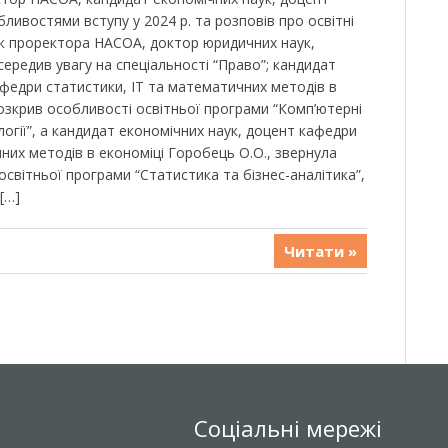
ливостями вступу у 2024 р. та розповів про освітні
ик проректора НАСОА, доктор юридичних наук,
середив увагу на спеціальності “Право”; кандидат
афедри статистики, ІТ та математичних методів в
озкрив особливості освітньої програми “Комп’ютерні
логії”, а кандидат економічних наук, доцент кафедри
них методів в економіці Горобець О.О., звернула
 освітньої програми “Статистика та бізнес-аналітика”,
[…]
Читати »
Соціальні мережі