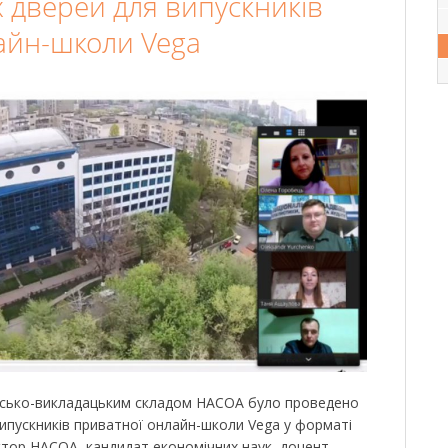
х дверей для випускників
айн-школи Vega
рсько-викладацьким складом НАСОА було проведено
випускників приватної онлайн-школи Vega у форматі
ктор НАСОА, кандидат економічних наук, доцент