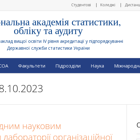
Студентові
Коледжі
Дистанц
нальна академія статистики,
обліку та аудиту
клад вищої освіти IV рівня акредитації у підпорядкуванні
Державної служби статистики України
АСОА
Факультети
Підрозділи
Наука
Міжнародна
8.10.2023
ідним науковим
 лабораторії організаційної