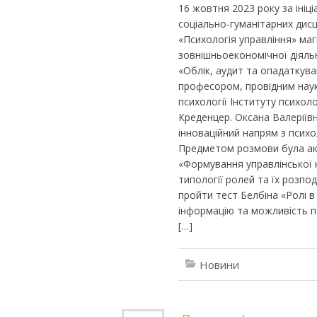
16 жовтня 2023 року за ініц
соціально-гуманітарних дисц
«Психологія управління» ма
зовнішньоекономічної діяльн
«Облік, аудит та опадаткува
професором, провідним наук
психології Інституту психол
Креденцер. Оксана Валеріїв
інноваційний напрям з психо
Предметом розмови була ак
«Формування управлінської 
типології ролей та їх розпо
пройти тест Белбіна «Ролі в 
інформацію та можливість п
[…]
Новини