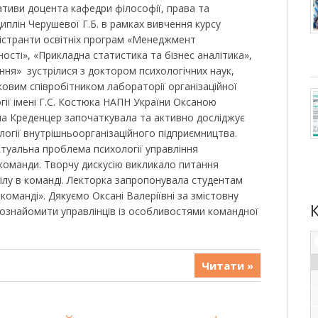
іативи доцента кафедри філософії, права та
иплін Черушевої Г.Б. в рамках вивчення курсу
гістранти освітніх програм «Менеджмент
ості», «Прикладна статистика та бізнес аналітика»,
ння» зустрілися з доктором психологічних наук,
овим співробітником лабораторії організаційної
огії імені Г.С. Костюка НАПН України Оксаною
на Креденцер започаткувала та активно досліджує
логії внутрішньоорганізаційного підприємництва.
туальна проблема психології управління
команди. Творчу дискусію викликало питання
ділу в команді. Лекторка запропонувала студентам
команді». Дякуємо Оксані Валеріївні за змістовну
ознайомити управлінців із особливостями командної
Читати »