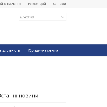
ійне навчання
Репозитарій
Контакти
 діяльність
Юридична клініка
Останні новини