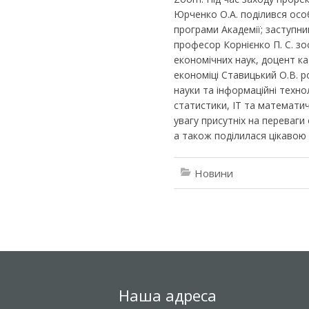
Юрченко О.А. поділився особ
програми Академії; заступн
професор Корнієнко П. С. зо
економічних наук, доцент к
економіці Ставицький О.В. р
науки та інформаційні техно
статистики, ІТ та математич
увагу присутніх на переваги
а також поділилася цікавою 
Новини
Наша адреса