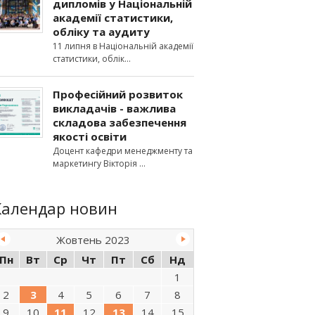
дипломів у Національній
академії статистики,
обліку та аудиту
11 липня в Національній академії
статистики, облік
Професійний розвиток
викладачів - важлива
складова забезпечення
якості освіти
Доцент кафедри менеджменту та
маркетингу Вікторія
Календар новин
Жовтень 2023
Пн
Вт
Ср
Чт
Пт
Сб
Нд
1
2
3
4
5
6
7
8
9
10
11
12
13
14
15