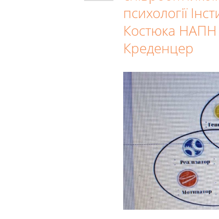
психології Інсти
Костюка НАПН 
Креденцер