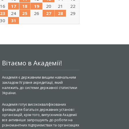
16
17
18
19
20
21
22
23
24
25
26
27
28
29
30
31
Вітаємо в Академії!
Академія є державним вищим навчальним
закладом IV рівня акредитації, який
належить до системи державної статистики
України.
Академія готує висококваліфікованих
фахівців для багатьох державних установ і
організацій, крім того, випускників Академії
все активніше запрошують до роботи на
різноманітних підприємствах та організаціях