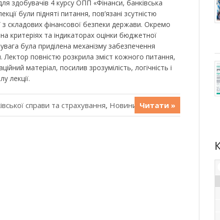
ля здобувачів 4 курсу ОПП «Фінанси, банківська
екції були підняті питання, пов’язані зсутністю
ї з складових фінансової безпеки держави. Окремо
на критеріях та індикаторах оцінки бюджетної
увага була приділена механізму забезпечення
 Лектор повністю розкрила зміст кожного питання,
ційний матеріал, посилив зрозумілість, логічність і
у лекції.
івської справи та страхування
,
Новини
Читати »