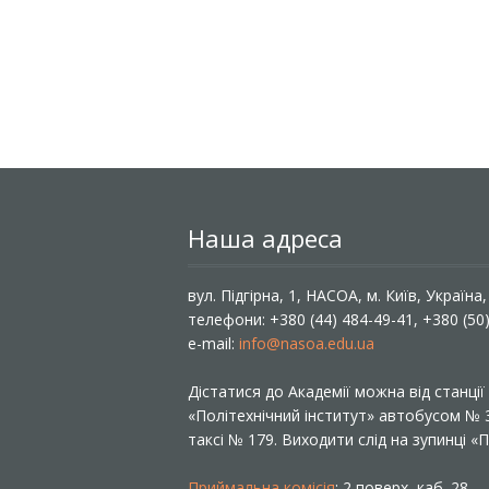
Наша адреса
вул. Підгірна, 1, НАСОА, м. Київ, Україна
телефони: +380 (44) 484-49-41, +380 (50
e-mail:
info@nasoa.edu.ua
Дістатися до Академії можна від станці
«Політехнічний інститут» автобусом №
таксі № 179. Виходити слід на зупинці 
Приймальна комісія
: 2 поверх, каб. 28