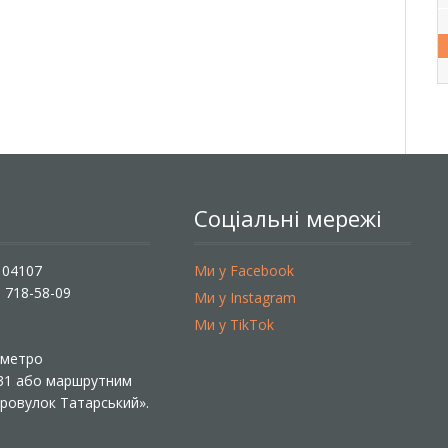
Соціальні мережі
, 04107
Ми у Facebook
) 718-58-09
Ми у Instagram
Ми у TikTok
ї метро
 31 або маршрутним
«Провулок Татарський».