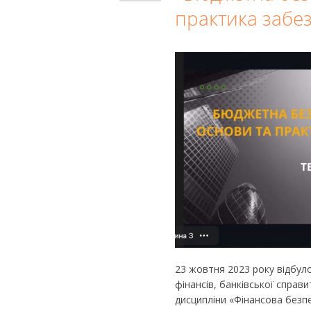
практика забе
23 жовтня 2023 року відбуло
фінансів, банківської справ
дисципліни «Фінансова безп