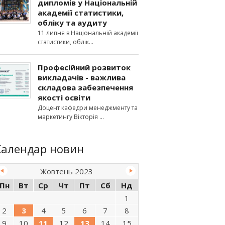
дипломів у Національній
академії статистики,
обліку та аудиту
11 липня в Національній академії
статистики, облік
Професійний розвиток
викладачів - важлива
складова забезпечення
якості освіти
Доцент кафедри менеджменту та
маркетингу Вікторія
Календар новин
Жовтень 2023
Пн
Вт
Ср
Чт
Пт
Сб
Нд
1
2
3
4
5
6
7
8
9
10
11
12
13
14
15