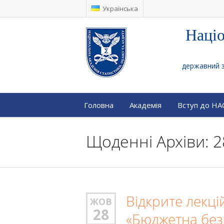
Українська
Націо
державний за
Головна
Академія
Вступ до Н
Щоденні Архіви: 2
Відкрите лекці
ЖОВ
28
«Бюджетна без