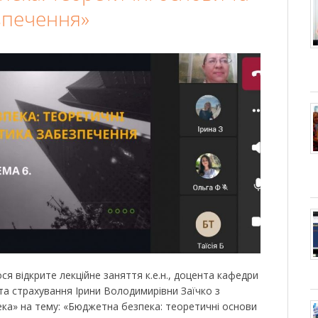
зпечення»
ся відкрите лекційне заняття к.е.н., доцента кафедри
ита страхування Ірини Володимирівни Заїчко з
ека» на тему: «Бюджетна безпека: теоретичні основи