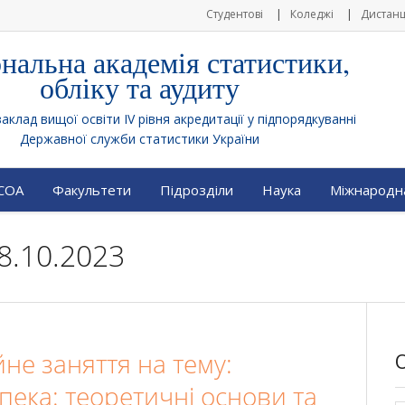
Студентові
Коледжі
Дистанц
нальна академія статистики,
обліку та аудиту
клад вищої освіти IV рівня акредитації у підпорядкуванні
Державної служби статистики України
АСОА
Факультети
Підрозділи
Наука
Міжнародна
8.10.2023
йне заняття на тему:
пека: теоретичні основи та