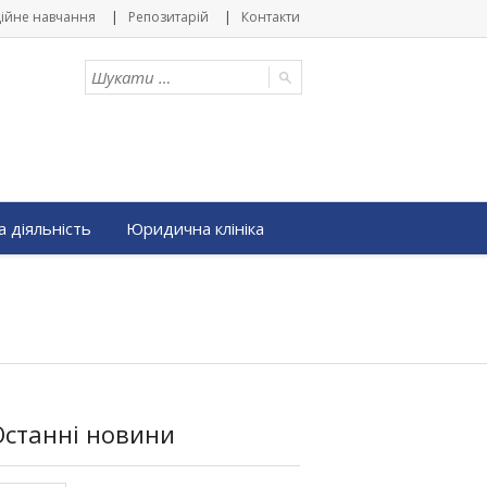
ійне навчання
Репозитарій
Контакти
 діяльність
Юридична клініка
Останні новини