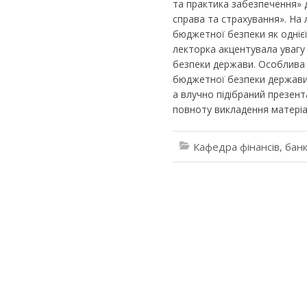
та практика забезпечення» д
справа та страхування». На л
бюджетної безпеки як одніє
лекторка акцентувала увагу 
безпеки держави. Особлива 
бюджетної безпеки держави.
а влучно підібраний презента
повноту викладення матеріал
Кафедра фінансів, банк