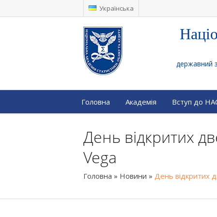
Українська
Націо
державний за
Головна
Академія
Вступ до Н
День відкритих д
Vega
Головна
»
Новини
»
День відкритих д