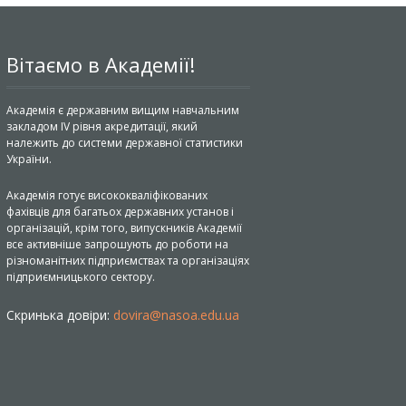
Вітаємо в Академії!
Академія є державним вищим навчальним
закладом IV рівня акредитації, який
належить до системи державної статистики
України.
Академія готує висококваліфікованих
фахівців для багатьох державних установ і
організацій, крім того, випускників Академії
все активніше запрошують до роботи на
різноманітних підприємствах та організаціях
підприємницького сектору.
Скринька довіри:
dovira@nasoa.edu.ua