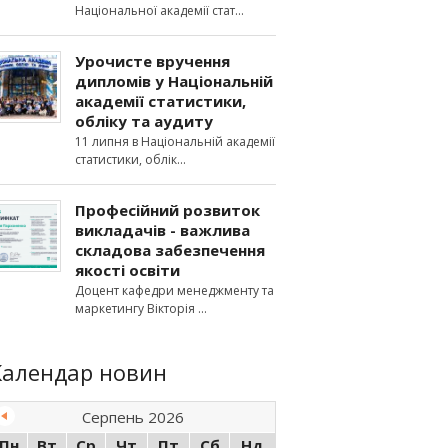
Національної академії стат
Урочисте вручення
дипломів у Національній
академії статистики,
обліку та аудиту
11 липня в Національній академії
статистики, облік
Професійний розвиток
викладачів - важлива
складова забезпечення
якості освіти
Доцент кафедри менеджменту та
маркетингу Вікторія
Календар новин
Серпень 2026
Пн
Вт
Ср
Чт
Пт
Сб
Нд