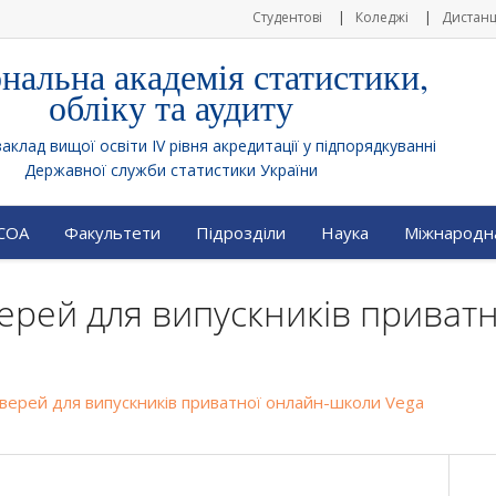
Студентові
Коледжі
Дистанц
нальна академія статистики,
обліку та аудиту
клад вищої освіти IV рівня акредитації у підпорядкуванні
Державної служби статистики України
АСОА
Факультети
Підрозділи
Наука
Міжнародна
верей для випускників приват
верей для випускників приватної онлайн-школи Vega