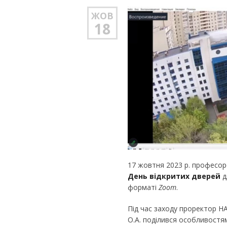
ЖОВ
18
17 жовтня 2023 р. професо
День відкритих дверей
д
форматі
Zoom
.
Під час заходу проректор Н
О.А. поділився особливостям