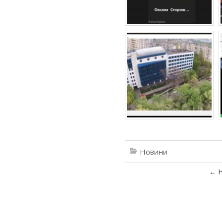
Новини
←
Н