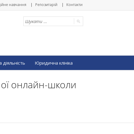
ійне навчання
Репозитарій
Контакти
 діяльність
Юридична клініка
ної онлайн-школи