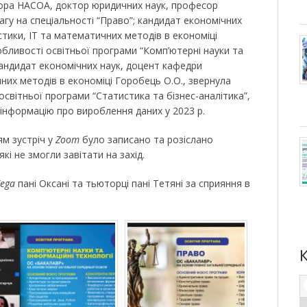
тора НАСОА, доктор юридичних наук, професор
вагу на спеціальності “Право”; кандидат економічних
тики, ІТ та математичних методів в економіці
бливості освітньої програми “Комп’ютерні науки та
 кандидат економічних наук, доцент кафедри
них методів в економіці Горобець О.О., звернула
 освітньої програми “Статистика та бізнес-аналітика”,
 інформацію про вироблення даних у 2023 р.
ям зустріч у
Zoom
було записано та розіслано
кі не змогли завітати на захід.
ega
пані Оксані та тьюторці пані Тетяні за сприяння в