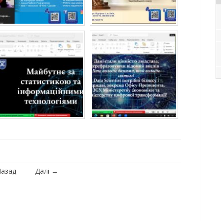
азад
Далі
→