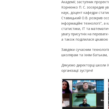
Академії; заступник прорек
Корнієнко П. С. зосередив у
наук, доцент кафедри статис
Ставицький О.В. розкрив осо
інформаційні технології”, а
статистики, ІТ та математич
увагу присутніх на переваги
а також поділилася цікавою
Завдяки сучасним технологі
школярам та їхнім батькам, я
Дякуємо директорці школи
V
організації зустрічі!