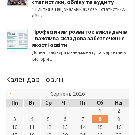
статистики, обліку та аудиту
11 липня в Національній академії статистики,
облік
Професійний розвиток викладачів
- важлива складова забезпечення
якості освіти
Доцент кафедри менеджменту та маркетингу
Вікторія
Календар новин
Серпень 2026
Пн
Вт
Ср
Чт
Пт
Сб
Нд
1
2
3
4
5
6
7
8
9
10
11
12
13
14
15
16