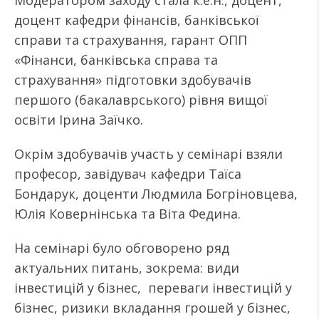
Модератором заходу стала к.е.н., доцент,
доцент кафедри фінансів, банківської
справи та страхування, гарант ОПП
«Фінанси, банківська справа та
страхування» підготовки здобувачів
першого (бакалаврського) рівня вищої
освіти Ірина Заїчко.
Окрім здобувачів участь у семінарі взяли
професор, завідувач кафедри Таїса
Бондарук, доценти Людмила Богріновцева,
Юлія Ковернінська та Віта Федина.
На семінарі було обговорено ряд
актуальних питань, зокрема: види
інвестицій у бізнес, переваги інвестицій у
бізнес, ризики вкладання грошей у бізнес,