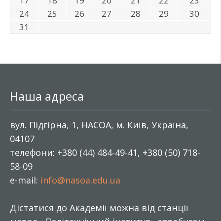
17
18
19
20
21
22
23
24
25
26
27
28
29
30
31
Наша адреса
вул. Підгірна, 1, НАСОА, м. Київ, Україна,
04107
телефони: +380 (44) 484-49-41, +380 (50) 718-
58-09
e-mail:
info@nasoa.edu.ua
Дістатися до Академії можна від станції