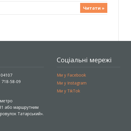
Читати »
Соціальні мережі
, 04107
Ми у Facebook
) 718-58-09
Ми у Instagram
Ми у TikTok
ї метро
 31 або маршрутним
«Провулок Татарський».