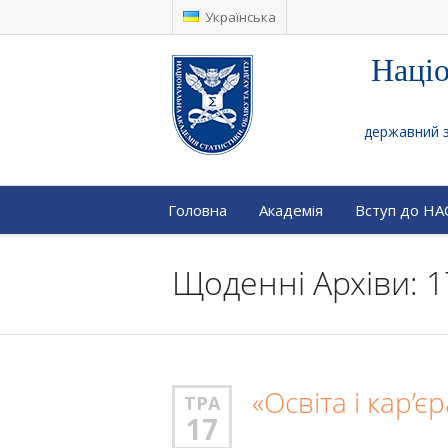
Українська
Націо
державний за
Головна
Академія
Вступ до Н
Щоденні Архіви: 1
«Освіта і кар’є
ТРА
17