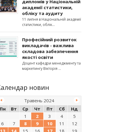
дипломів у Національній
академії статистики,
обліку та аудиту
11 липня в Національній академії
статистики, облік
Професійний розвиток
викладачів - важлива
складова забезпечення
якості освіти
Доцент кафедри менеджменту та
маркетингу Вікторія
Календар новин
Травень 2024
Пн
Вт
Ср
Чт
Пт
Сб
Нд
1
2
3
4
5
6
7
8
9
10
11
12
13
14
15
16
17
18
19