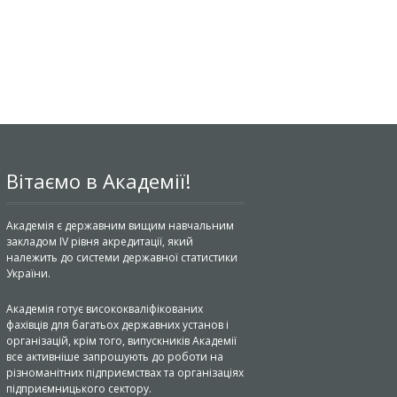
Вітаємо в Академії!
Академія є державним вищим навчальним
закладом IV рівня акредитації, який
належить до системи державної статистики
України.
Академія готує висококваліфікованих
фахівців для багатьох державних установ і
організацій, крім того, випускників Академії
все активніше запрошують до роботи на
різноманітних підприємствах та організаціях
підприємницького сектору.