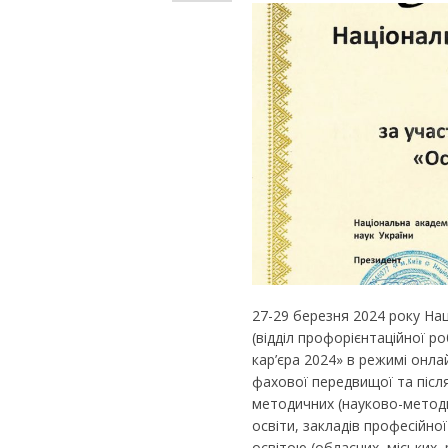
27-29 березня 2024 року Нац
(відділ профорієнтаційної ро
кар’єра 2024» в режимі онлай
фахової передвищої та післ
методичних (науково-методи
освіти, закладів професійної
освітою (обласних, міських,