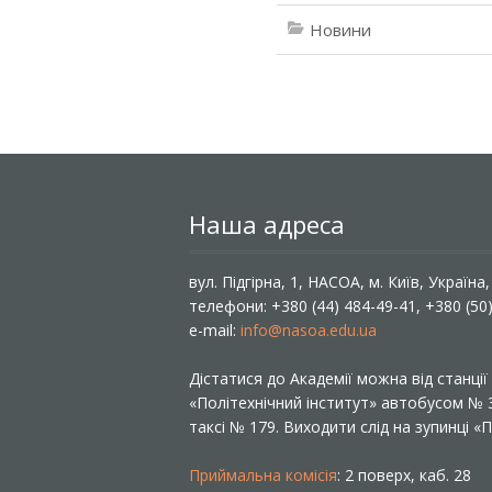
Новини
Наша адреса
вул. Підгірна, 1, НАСОА, м. Київ, Україна
телефони: +380 (44) 484-49-41, +380 (50
e-mail:
info@nasoa.edu.ua
Дістатися до Академії можна від станці
«Політехнічний інститут» автобусом №
таксі № 179. Виходити слід на зупинці 
Приймальна комісія
: 2 поверх, каб. 28