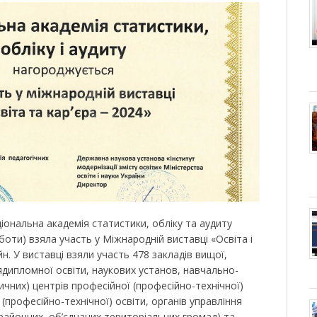
іональна академія статистики, обліку та аудиту
боти) взяла участь у Міжнародній виставці «Освіта і
н. У виставці взяли участь 478 закладів вищої,
ядипломної освіти, наукових установ, навчально-
чних) центрів професійної (професійно-технічної)
 (професійно-технічної) освіти, органів управління
 районних, об’єднаних територіальних громад) та