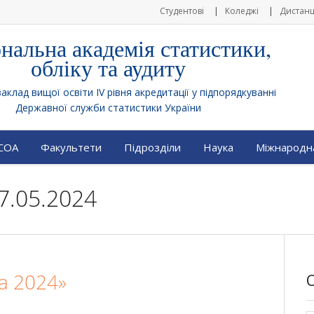
Студентові
Коледжі
Дистанц
нальна академія статистики,
обліку та аудиту
клад вищої освіти IV рівня акредитації у підпорядкуванні
Державної служби статистики України
АСОА
Факультети
Підрозділи
Наука
Міжнародна
7.05.2024
ра 2024»