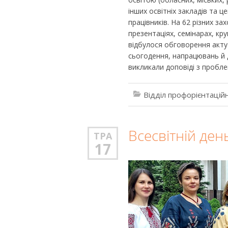
інших освітніх закладів та 
працівників. На 62 різних за
презентаціях, семінарах, кр
відбулося обговорення акту
сьогодення, напрацювань й д
викликали доповіді з пробле
Відділ профорієнтацій
Всесвітній де
ТРА
17