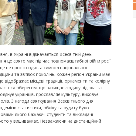
вня, в Україні відзначається Всесвітній день
ня це свято має під час повномасштабної війни росії
це не просто одяг, а символ національної
адщини та зв’язок поколінь. Кожен регіон України має
о відображає місцеві традиції, орнаменти та колірну
ається оберегом, що захищає людину від зла та
оєднує українців, прославляє культуру, виховує
олів. З нагоди святкування Всесвітнього дня
демією статистики, обліку та аудиту було
мовами якого бажаючі студенти та викладачі
 фото у вишиванках. Незважаючи на дистанційний