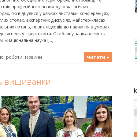
центрів професійного розвитку педагогічних
ходах, які відбулися у рамках виставки: конференціях,
углих столах, експертних дискусіях, майстер-класах
альних питань, нових підходів до навчання в умовах
осягнень у сфері освіти. Особливу зацікавленість
м: «Національна наука […]
ної роботи
,
Новини
Читати »
нь вишиванки