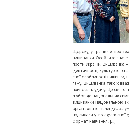
Щороку, у третій четвер тра
вишиванки. Особливе значен
проти України. Вишиванка – 
ідентичності, культурної сп
свої особливості вишивки, щ
гаму. Вишиванка також вваж
приносить удачу. Це свято п
любов до національних симв
вишиванки Національною ака
організовано челендж, за у
надсилали у Instagram свої
формат навчання, […]