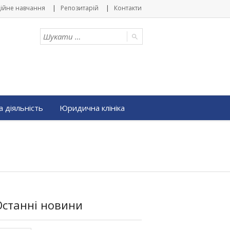
ійне навчання
Репозитарій
Контакти
 діяльність
Юридична клініка
Останні новини