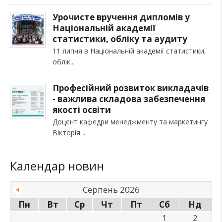
Урочисте вручення дипломів у
Національній академії
статистики, обліку та аудиту
11 липня в Національній академії статистики,
облік
Професійний розвиток викладачів
- важлива складова забезпечення
якості освіти
Доцент кафедри менеджменту та маркетингу
Вікторія
Календар новин
Серпень 2026
Пн
Вт
Ср
Чт
Пт
Сб
Нд
1
2