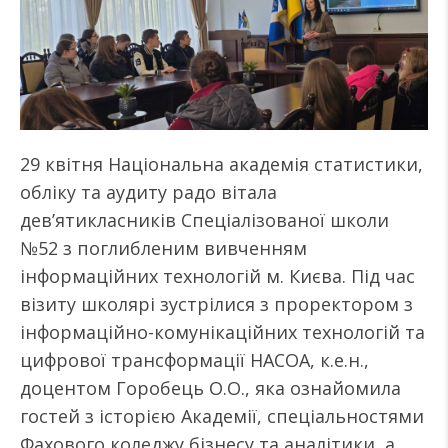
29 квітня Національна академія статистики,
обліку та аудиту радо вітала
дев’ятикласників Спеціалізованої школи
№52 з поглибленим вивченням
інформаційних технологій м. Києва. Під час
візиту школярі зустрілися з проректором з
інформаційно-комунікаційних технологій та
цифрової трансформації НАСОА, к.е.н.,
доцентом Горобець О.О., яка ознайомила
гостей з історією Академії, спеціальностями
Фахового коледжу бізнесу та аналітики, а