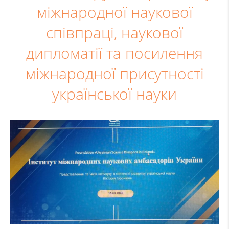
міжнародної наукової
співпраці, наукової
дипломатії та посилення
міжнародної присутності
української науки