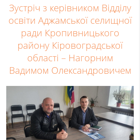
Зустріч з керівником Відділу
освіти Аджамської селищної
ради Кропивницького
району Кіровоградської
області – Нагорним
Вадимом Олександровичем