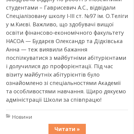
студентами – Гаврисевич А.С., відвідали
Спеціалізовану школу І-III ст. №97 ім. О.Теліги
у м.Києві. Важливо, що здобувачі вищої
освіти фінансово-економічного факультету
НАСОА — Бударєв Олександр та Дідківська
Анна — теж виявили бажання
поспілкуватися з майбутніми абітурієнтами
і долучилися до профорієнтації. Під час
візиту майбутніх абітурієнтів було
ознайомлено зі спеціальностями Академії
та особливостями навчання. Щиро дякуємо
адміністрації Школи за співпрацю!
Новини
Читати »