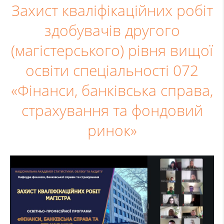
Захист кваліфікаційних робіт
здобувачів другого
(магістерського) рівня вищої
освіти спеціальності 072
«Фінанси, банківська справа,
страхування та фондовий
ринок»