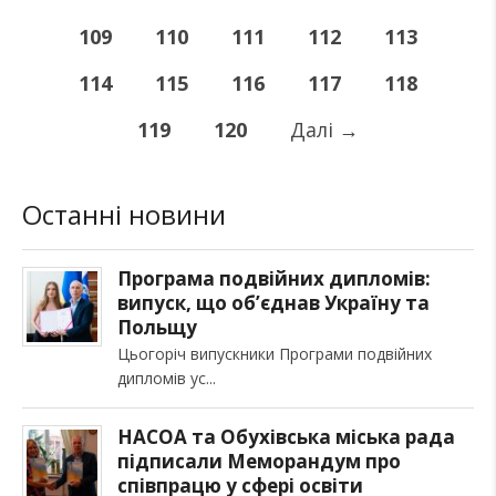
109
110
111
112
113
114
115
116
117
118
119
120
Далі
→
Останні новини
Програма подвійних дипломів:
випуск, що об’єднав Україну та
Польщу
Цьогоріч випускники Програми подвійних
дипломів ус
НАСОА та Обухівська міська рада
підписали Меморандум про
співпрацю у сфері освіти