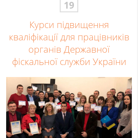
19
Курси підвищення
кваліфікації для працівників
органів Державної
фіскальної служби України