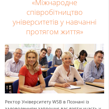
«Міжнародне
співробітництво
університетів у навчанні
протягом життя»
Ректор Університету WSB в Познані із
задоволенням запрошує вас взяти участь у