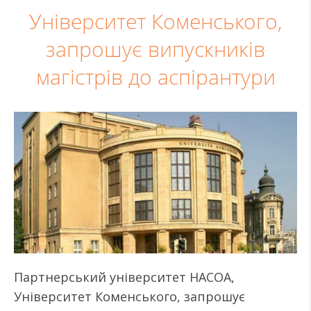
Університет Коменського,
запрошує випускників
магістрів до аспірантури
Партнерський університет НАСОА,
Університет Коменського, запрошує