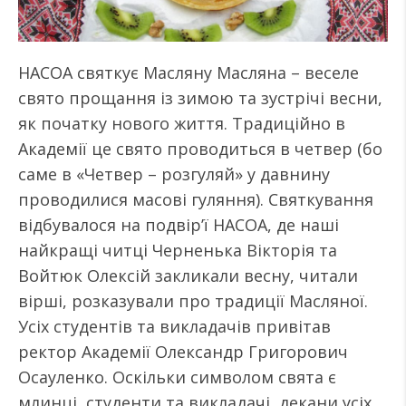
НАСОА святкує Масляну Масляна – веселе
свято прощання із зимою та зустрічі весни,
як початку нового життя. Традиційно в
Академії це свято проводиться в четвер (бо
саме в «Четвер – розгуляй» у давнину
проводилися масові гуляння). Святкування
відбувалося на подвір’ї НАСОА, де наші
найкращі читці Черненька Вікторія та
Войтюк Олексій закликали весну, читали
вірші, розказували про традиції Масляної.
Усіх студентів та викладачів привітав
ректор Академії Олександр Григорович
Осауленко. Оскільки символом свята є
млинці, студенти та викладачі, декани усіх