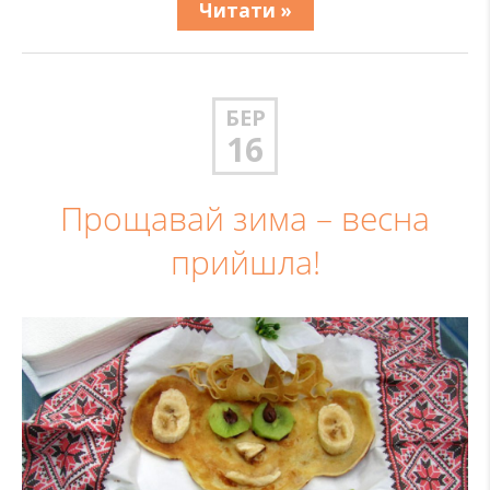
Читати »
БЕР
16
Прощавай зима – весна
прийшла!