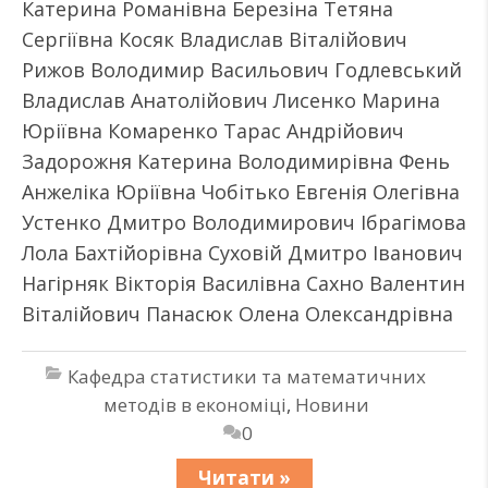
Катерина Романівна Березіна Тетяна
Сергіївна Косяк Владислав Віталійович
Рижов Володимир Васильович Годлевський
Владислав Анатолійович Лисенко Марина
Юріївна Комаренко Тарас Андрійович
Задорожня Катерина Володимирівна Фень
Анжеліка Юріївна Чобітько Евгенія Олегівна
Устенко Дмитро Володимирович Ібрагімова
Лола Бахтійорівна Суховій Дмитро Іванович
Нагірняк Вікторія Василівна Сахно Валентин
Віталійович Панасюк Олена Олександрівна
Кафедра статистики та математичних
методів в економіці
,
Новини
0
Читати »