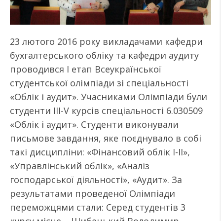
23 лютого 2016 року викладачами кафедри
бухгалтерського обліку та кафедри аудиту
проводився I етап Всеукраїнської
студентської олімпіади зі спеціальності
«Облік і аудит». Учасниками Олімпіади були
студенти III-V курсів спеціальності 6.030509
«Облік і аудит». Студенти виконували
письмове завдання, яке поєднувало в собі
такі дисципліни: «Фінансовий облік I-II»,
«Управлінський облік», «Аналіз
господарської діяльності», «Аудит». За
результатами проведеної Олімпіади
переможцями стали: Серед студентів 3