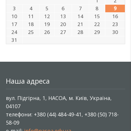
1
2
3
4
5
6
7
8
9
10
11
12
13
14
15
16
17
18
19
20
21
22
23
24
25
26
27
28
29
30
31
Наша адреса
вул. Підгірна, 1, НАСОА, м. Київ, Україна,
04107
телефони: +380 (44) 484-49-41, +380 (50) 718-
58-09
e-mail:
info@nasoa.edu.ua