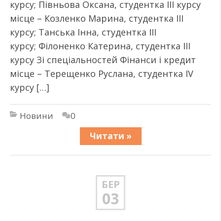
курсу; Півньова Оксана, студентка ІІІ курсу
місце – Козленко Марина, студентка ІІІ
курсу; Танська Інна, студентка ІІІ
курсу; Філоненко Катерина, студентка ІІІ
курсу Зі спеціальностей Фінанси і кредит
місце – Терещенко Руслана, студентка ІV
курсу […]
Новини
0
Читати »
БЕР
03