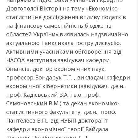
Довгополої Вікторії на тему «Економіко-
статистичне дослідження впливу податків
на фінансову самостійність бюджетів
областей України» виявилась надзвичайно
актуальною і викликала гостру дискусію.
Активними учасниками обговорення від
НАСОА виступили завідувач кафедри
фінансів, доктор економічних наук,
професор Бондарук Т.Г. , викладачі кафедри
економічної кібернетики (завідувач, д.е.н.,
проф. Кадієвський В.А. і в.о. проф.
Семяновський В.М.) та декан економіко-
статистичного факультету, д.е.н., проф.
Пантелеєв В.П., від НУБіП докторант
кафедри економічної теорії Байдала
Вікторія. Подібні зустрічі, […]