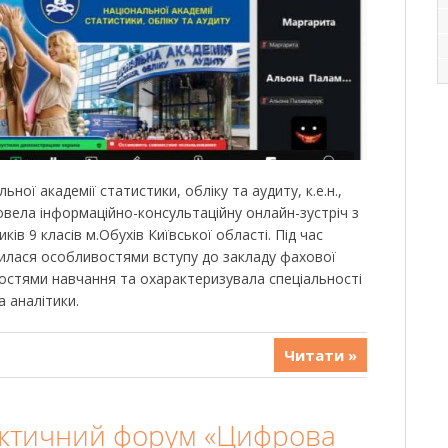
ної академії статистики, обліку та аудиту, к.е.н.,
вела інформаційно-консультаційну онлайн-зустріч з
ів 9 класів м.Обухів Київської області. Під час
ілилася особливостями вступу до закладу фахової
остями навчання та охарактеризувала спеціальності
 аналітики.
Читати »
актичний форум «Цифрова