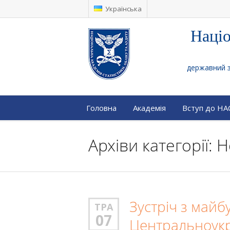
Українська
Націо
державний за
Головна
Академія
Вступ до Н
Архіви категорії: 
Зустріч з май
ТРА
07
Центральноукр