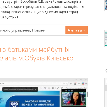
д час зустрічі Воробйов С.В. ознайомив школярів з
демії, охарактеризував спеціальності та поділився
кладі вищої освіти. Щиро дякуємо адміністрації
ії зустрічі!
ічного управління
,
Новини
Читати »
 з батьками майбутніх
ласів м.Обухів Київської