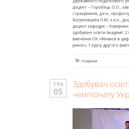
Державного податкового унів
доцент – Горобець О.О., зав
страхування, д.е.н., професо
Богріновцева Л.М., к.е.н., до
доцент кафедри – Ковернінс
здобувачі освіти Академії: 
вивчення ОК «Фінанси в цифр
ринок»; 1 курсу другого (маг
Новини
Здобувач осві
ТРА
05
чемпіонату Ук