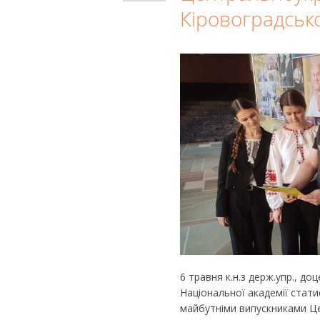
Кіровоградсько
6 травня к.н.з держ.упр., д
Національної академії стати
майбутніми випускниками Ц