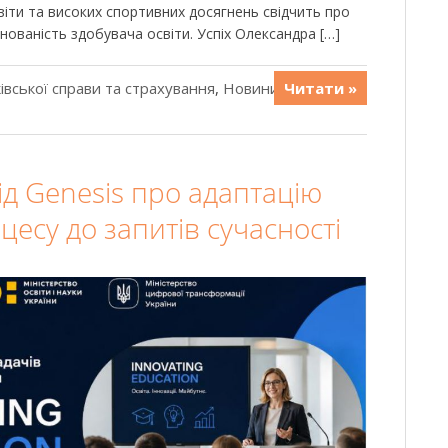
віти та високих спортивних досягнень свідчить про
інованість здобувача освіти. Успіх Олександра […]
івської справи та страхування
,
Новини
,
Читати »
д Genesis про адаптацію
цесу до запитів сучасності