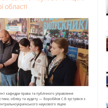
ї області
оцент кафедри права та публічного управління
стики, обліку та аудиту — Воробйов С.В зустрівся з
ентральноукраїнського наукового ліцею