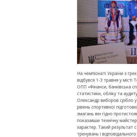
На чемпіонаті України з гре
відбувся 1-3 травня у місті
ОПП «Фінанси, банківська сп
статистики, обліку та аудит
Олександр виборов срібло у
рівень спортивної підготовк
змагань він гідно протистояв
показавши технічну майстер
характер. Такий результат 
тренувань і відповідального