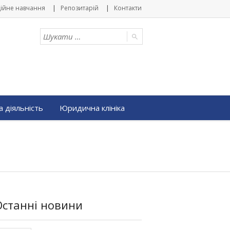
ійне навчання
Репозитарій
Контакти
 діяльність
Юридична клініка
Останні новини