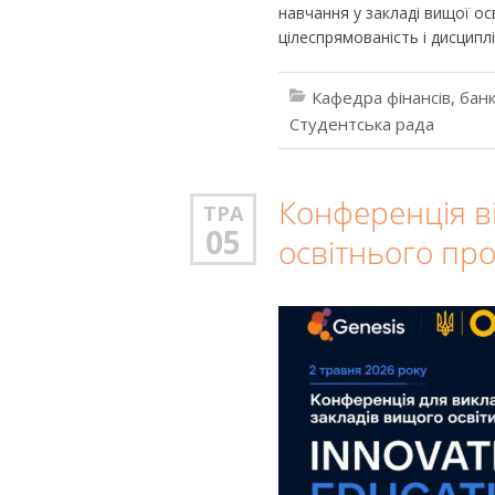
навчання у закладі вищої ос
цілеспрямованість і дисципл
Кафедра фінансів, банк
Студентська рада
Конференція ві
ТРА
05
освітнього про