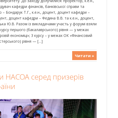
ерситету. До заходу долучилися: проректор, к.е.н.,
ідувач кафедри фінансів, банківської справи та
р – Бондарук Т.Г., к.е.н., доцент, доцент кафедри –
цент, доцент кафедри – Федина В.В. та к.е.н., доцент,
ька Ю.В. Разом із викладачами участь у форумі взяли
2 курсу першого (бакалаврського) рівня — у межах
овій економіці»; 3 курсу – у межах ОК «Фінансовий
істерського) рівня — […]
Читати »
ти НАСОА серед призерів
раїни