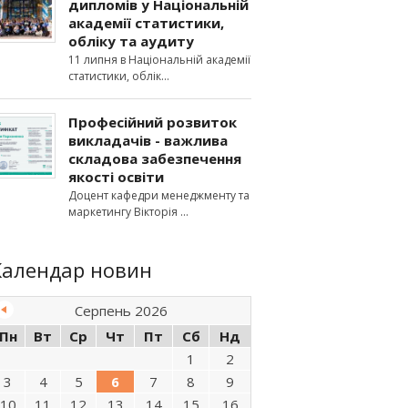
дипломів у Національній
академії статистики,
обліку та аудиту
11 липня в Національній академії
статистики, облік
Професійний розвиток
викладачів - важлива
складова забезпечення
якості освіти
Доцент кафедри менеджменту та
маркетингу Вікторія
Календар новин
Серпень 2026
Пн
Вт
Ср
Чт
Пт
Сб
Нд
1
2
3
4
5
6
7
8
9
10
11
12
13
14
15
16