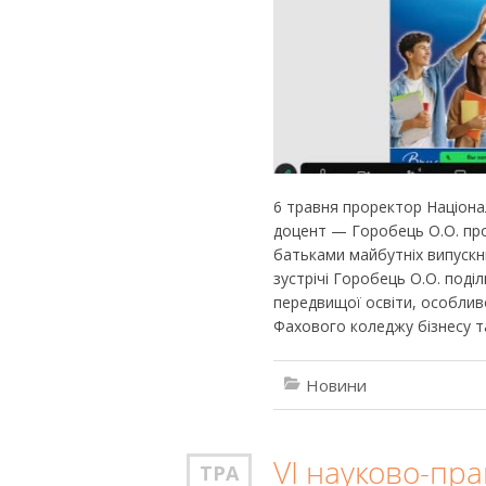
6 травня проректор Національ
доцент — Горобець О.О. про
батьками майбутніх випускник
зустрічі Горобець О.О. под
передвищої освіти, особлив
Фахового коледжу бізнесу та
Новини
VІ науково-пр
ТРА