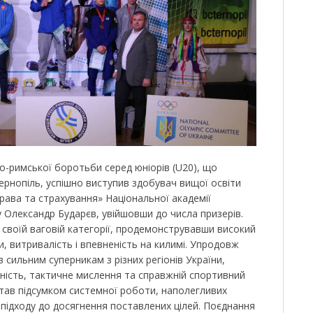
ко-римської боротьби серед юніорів (U20), що
 Тернопіль, успішно виступив здобувач вищої освіти
рава та страхування» Національної академії
у Олександр Бударєв, увійшовши до числа призерів.
 своїй ваговій категорії, продемонструвавши високий
и, витривалість і впевненість на килимі. Упродовж
 сильним суперникам з різних регіонів України,
ність, тактичне мислення та справжній спортивний
став підсумком системної роботи, наполегливих
 підходу до досягнення поставлених цілей. Поєднання