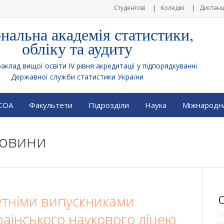
Студентові
Коледжі
Дистанц
нальна академія статистики,
обліку та аудиту
клад вищої освіти IV рівня акредитації у підпорядкуванні
Державної служби статистики України
АСОА
Факультети
Підрозділи
Наука
Міжнародна
Новини
бутніми випускниками
аїнського наукового ліцею