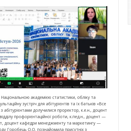
 Національною академією статистики, обліку та
ьтаційну зустріч для абітурієнтів та їх батьків «Все
 з абітурієнтами долучилися проректор, к.е.н., доцент
відділу профорієнтаційної роботи, к.пед.н., доцент —
цент, доцент кафедри менеджменту та маркетингу —
оду Горобець О.О. познайомила присутніх з