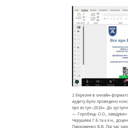
2 березня в онлайн-форматі
аудиту було проведено консул
про вступ–2026». До зустрічі
— Горобець О.О., завідувач 
Черушева Г.Б.та к.е.н., до
Пархоменко В.В. Під час зах