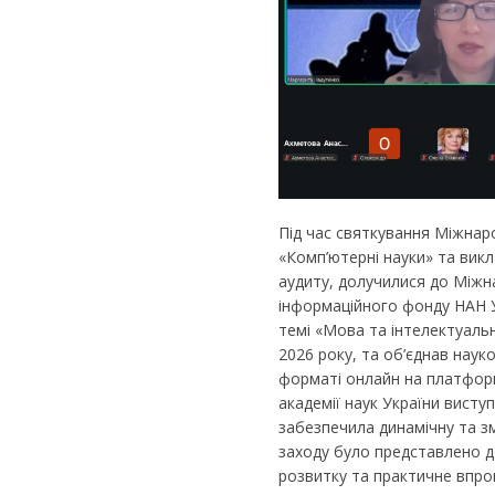
Під час святкування Міжнаро
«Комп’ютерні науки» та викл
аудиту, долучилися до Міжн
інформаційного фонду НАН У
темі «Мова та інтелектуальні
2026 року, та об’єднав науков
форматі онлайн на платформ
академії наук України виступ
забезпечила динамічну та зм
заходу було представлено до
розвитку та практичне впр