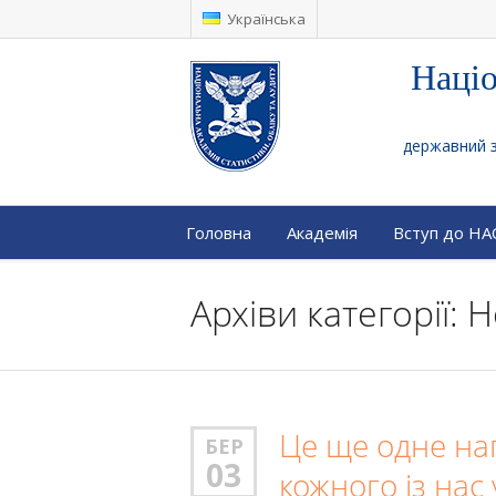
Українська
Націо
державний за
Головна
Академія
Вступ до Н
Архіви категорії: 
Це ще одне на
БЕР
03
кожного із нас