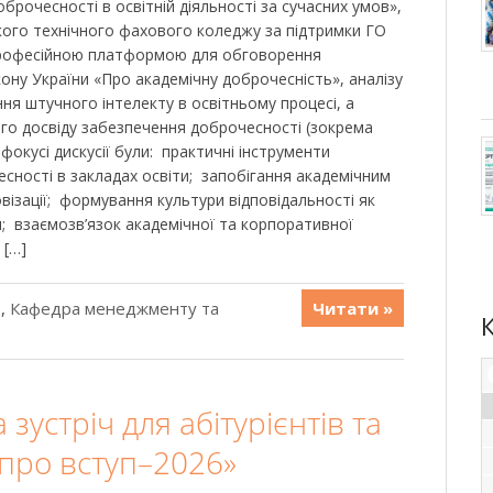
брочесності в освітній діяльності за сучасних умов»,
ького технічного фахового коледжу за підтримки ГО
професійною платформою для обговорення
кону України «Про академічну доброчесність», аналізу
ня штучного інтелекту в освітньому процесі, а
о досвіду забезпечення доброчесності (зокрема
 фокусі дискусії були: практичні інструменти
ності в закладах освіти; запобігання академічним
ізації; формування культури відповідальності як
и; взаємозв’язок академічної та корпоративної
 […]
ь
,
Кафедра менеджменту та
Читати »
зустріч для абітурієнтів та
е про вступ–2026»