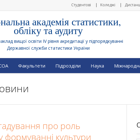
Студентові
Коледжі
Дистанц
нальна академія статистики,
обліку та аудиту
клад вищої освіти IV рівня акредитації у підпорядкуванні
Державної служби статистики України
АСОА
Факультети
Підрозділи
Наука
Міжнародна
Новини
гадування про роль
 у формуванні культури