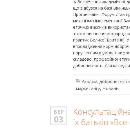
забезпечення академічної до
що відбувся на базі Вінниц
Прогресильні. Форум став 
механізмів імплементації За
етичних викликів використан
також вивчення міжнародног
практик Великої Британії). У
впровадження норм доброчес
порушенням в умовах цифров
складової професійної етик
доброчесності. Для кафедри
Академ. доброчетніст
маркетингу
,
Новини
Консультаційна 
БЕР
03
їх батьків «Вс