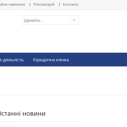
ійне навчання
Репозитарій
Контакти
 діяльність
Юридична клініка
Останні новини