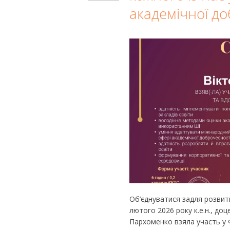
академічної до
Об’єднуватися задля розвит
лютого 2026 року к.е.н., до
Пархоменко взяла участь у 