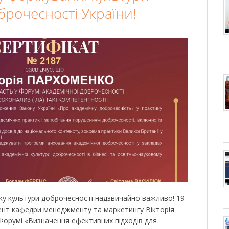
брочесності України!
ку культури доброчесності надзвичайно важливо! 19
цент кафедри менеджменту та маркетингу Вікторія
Форумі «Визначення ефективних підходів для