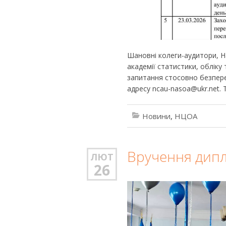
Шановні колеги-аудитори, Н
академії статистики, обліку
запитання стосовно безпере
адресу ncau-nasoa@ukr.net. Т
Новини
,
НЦОА
Вручення дипл
ЛЮТ
26