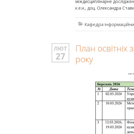
міждисциплінарне досліджен
к.е.н., доц. Олександра Став
Кафедра інформаційни
План освітніх 
ЛЮТ
27
року