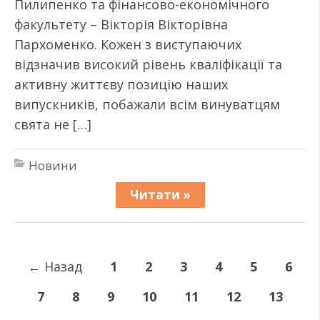
Пилипенко та фінансово-економічного
факультету – Вікторія Вікторівна
Пархоменко. Кожен з виступаючих
відзначив високий рівень кваліфікації та
активну життєву позицію наших
випускників, побажали всім винуватцям
свята не […]
Новини
Читати »
←
Назад
1
2
3
4
5
6
7
8
9
10
11
12
13