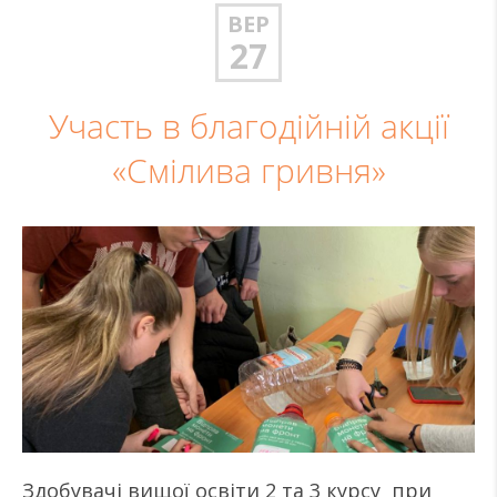
ВЕР
27
Участь в благодійній акції
«Смілива гривня»
Здобувачі вищої освіти 2 та 3 курсу при