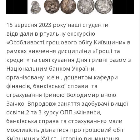
15 вересня 2023 року наші студенти
відвідали віртуальну екскурсію
«Особливості грошового обігу Київщини» в
рамках вивчення дисципліни «Гроші та
кредит» та святкування Дня гривні разом з
Національним банком України,
організовану к.е.н., доцентом кафедри
фінансів, банківської справи та
страхування Іриною Володимирівною
Заїчко. Впродовж заняття здобувачі вищої
освіти 2 та 3 курсу ОПП «Фінанси,
банківська справа та страхування» мали
можливість дізнатися про грошовий обіг
Київщини у XVI ст., історію виникнення