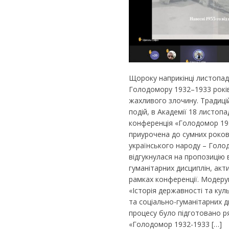
Щороку наприкінці листопад
Голодомору 1932–1933 років.
жахливого злочину. Традиці
подій, в Академії 18 листоп
конференція «Голодомор 193
приурочена до сумних роко
українського народу – Голо
відгукнулася на пропозицію 
гуманітарних дисциплін, ак
рамках конференції. Модеру
«Історія державності та кул
та соціально-гуманітарних д
процесу було підготовано р
«Голодомор 1932-1933 […]