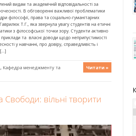
ений видам та академічній відповідальності за
очесності. В обговоренні важливої проблематики
дри філософії, права та соціально-гуманітарних
 Гаврилюк Т.Г., яка звернула увагу студентів на етичні
тики з філософської точки зору. Студенти активно
 приклади та власні доводи щодо неприпустимості
ності у навчанні, про довіру, справедливість і
[…]
ь
,
Кафедра менеджменту та
Читати »
та Свободи: вільні творити