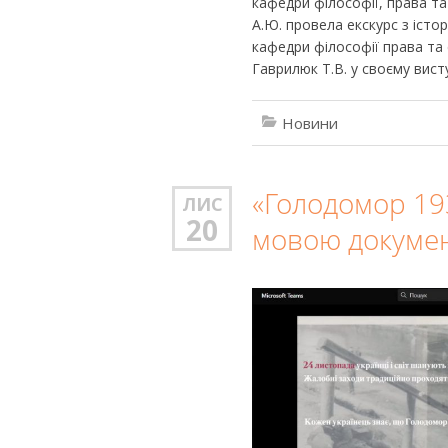
кафедри філософії, права та 
А.Ю. провела екскурс з істор
кафедри філософії права та 
Гаврилюк Т.В. у своєму вист
Новини
«Голодомор 193
ЛИС
20
мовою документ