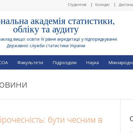
Студентові
Коледжі
Дистанц
нальна академія статистики,
обліку та аудиту
клад вищої освіти IV рівня акредитації у підпорядкуванні
Державної служби статистики України
АСОА
Факультети
Підрозділи
Наука
Міжнародна
Новини
рочесність: бути чесним в