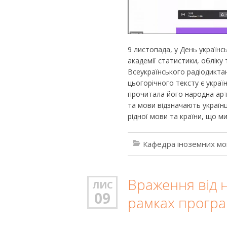
9 листопада, у День українс
академії статистики, обліку
Всеукраїнського радіодикта
цьогорічного тексту є украї
прочитала його народна арт
та мови відзначають українці
рідної мови та країни, що м
Кафедра іноземних мо
Враження від н
ЛИС
09
рамках програ