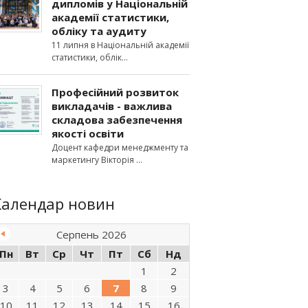
дипломів у Національній
академії статистики,
обліку та аудиту
11 липня в Національній академії
статистики, облік
Професійний розвиток
викладачів - важлива
складова забезпечення
якості освіти
Доцент кафедри менеджменту та
маркетингу Вікторія
Календар новин
Серпень 2026
Пн
Вт
Ср
Чт
Пт
Сб
Нд
1
2
3
4
5
6
7
8
9
10
11
12
13
14
15
16