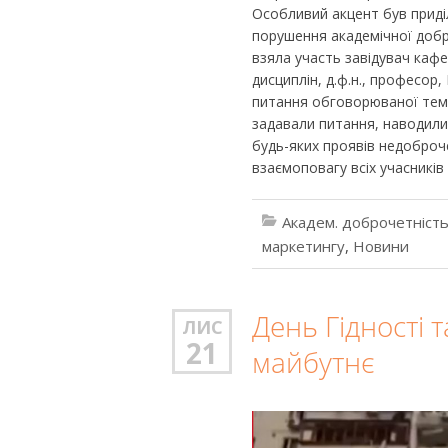
Особливий акцент був приділ
порушення академічної добр
взяла участь завідувач кафе
дисциплін, д.ф.н., професор,
питання обговорюваної тема
задавали питання, наводили
будь-яких проявів недоброчес
взаємоповагу всіх учасників 
Академ. доброчетніст
маркетингу
,
Новини
День Гідності 
ЛИС
21
майбутнє