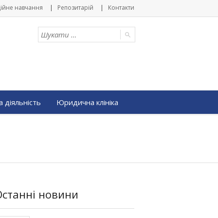
ійне навчання
Репозитарій
Контакти
 діяльність
Юридична клініка
Останні новини