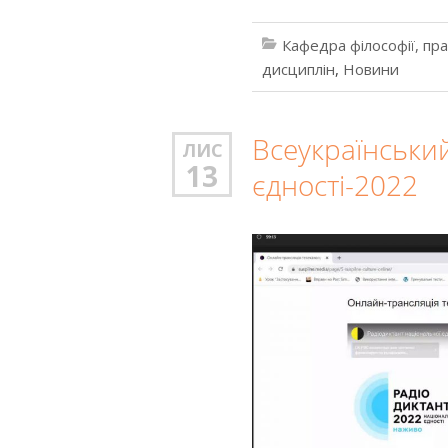
Кафедра філософії, пр
дисциплін
,
Новини
Всеукраїнськи
ЛИС
13
єдності-2022