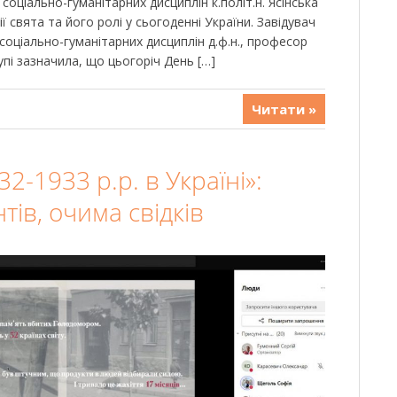
соціально-гуманітарних дисциплін к.політ.н. Ясінська
ії свята та його ролі у сьогоденні України. Завідувач
соціально-гуманітарних дисциплін д.ф.н., професор
упі зазначила, що цьогоріч День […]
Читати »
2-1933 р.р. в Україні»:
ів, очима свідків