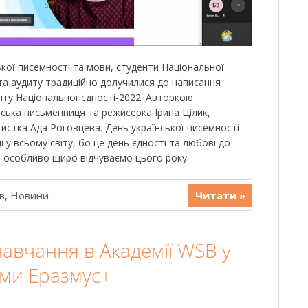
ької писемності та мови, студенти Національної
 та аудиту традиційно долучилися до написання
нту Національної єдності-2022. Авторкою
нська письменниця та режисерка Ірина Цілик,
истка Ада Роговцева. День української писемності
 у всьому світу, бо це день єдності та любові до
и особливо щиро відчуваємо цього року.
в
,
Новини
Читати »
авчання в Академії WSB у
ми Еразмус+