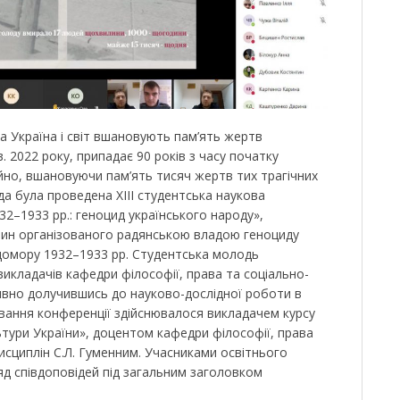
а Україна і світ вшановують пам’ять жертв
 2022 року, припадає 90 років з часу початку
йно, вшановуючи пам’ять тисяч жертв тих трагічних
ада була проведена ХІІІ студентська наукова
2–1933 рр.: геноцид українського народу»,
вин організованого радянською владою геноциду
домору 1932–1933 рр. Студентська молодь
викладачів кафедри філософії, права та соціально-
тивно долучившись до науково-дослідної роботи в
вання конференції здійснювалося викладачем курсу
ьтури України», доцентом кафедри філософії, права
исциплін С.Л. Гуменним. Учасниками освітнього
яд співдоповідей під загальним заголовком