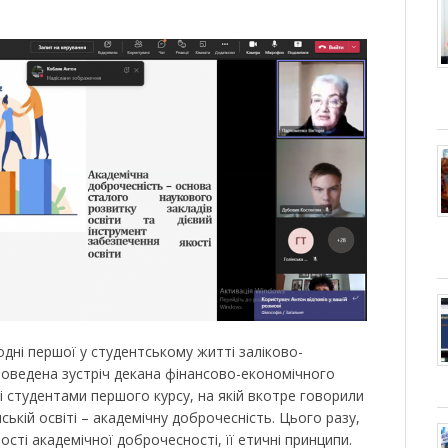
одні першої у студентському житті заліково-
проведена зустріч декана фінансово-економічного
і студентами першого курсу, на якій вкотре говорили
ській освіті – академічну доброчесність. Цього разу,
сті академічної доброчесності, її етичні принципи.