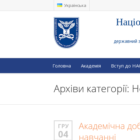
Українська
Націо
державний за
Головна
Академія
Вступ до Н
Архіви категорії: 
Академічна доб
ГРУ
04
навчанні