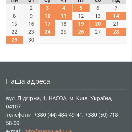
1
2
3
4
5
6
7
8
9
10
11
12
13
14
15
16
17
18
19
20
21
22
23
24
25
26
27
28
29
30
Наша адреса
вул. Підгірна, 1, НАСОА, м. Київ, Україна,
04107
телефони: +380 (44) 484-49-41, +380 (50) 718-
58-09
e-mail:
info@nasoa.edu.ua