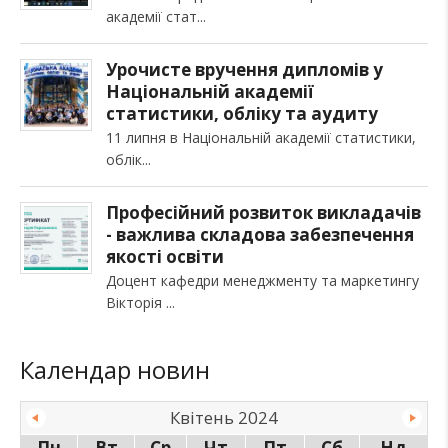
академії стат
Урочисте вручення дипломів у
Національній академії
статистики, обліку та аудиту
11 липня в Національній академії статистики,
облік
Професійний розвиток викладачів
- важлива складова забезпечення
якості освіти
Доцент кафедри менеджменту та маркетингу
Вікторія
Календар новин
Квітень 2024
Пн
Вт
Ср
Чт
Пт
Сб
Нд