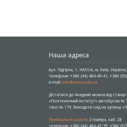
Наша адреса
вул. Підгірна, 1, НАСОА, м. Київ, Україна
телефони: +380 (44) 484-49-41, +380 (50
e-mail:
info@nasoa.edu.ua
Дістатися до Академії можна від станці
«Політехнічний інститут» автобусом №
таксі № 179. Виходити слід на зупинці 
Приймальна комісія
: 2 поверх, каб. 28
телефони: +380 (44) 484-47-78, +380 (97