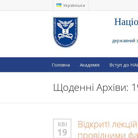
Українська
Націо
державний за
Головна
Академія
Вступ до Н
Щоденні Архіви: 1
Відкриті лекцій
КВІ
19
провідними фа