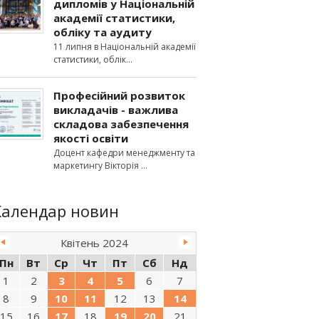
дипломів у Національній
академії статистики,
обліку та аудиту
11 липня в Національній академії
статистики, облік
Професійний розвиток
викладачів - важлива
складова забезпечення
якості освіти
Доцент кафедри менеджменту та
маркетингу Вікторія
Календар новин
Квітень 2024
Пн
Вт
Ср
Чт
Пт
Сб
Нд
1
2
3
4
5
6
7
8
9
10
11
12
13
14
15
16
17
18
19
20
21