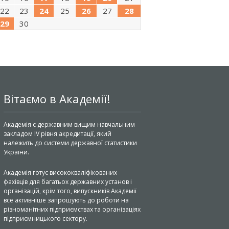
22
23
24
25
26
27
28
29
30
Вітаємо в Академії!
Академія є державним вищим навчальним
закладом IV рівня акредитації, який
належить до системи державної статистики
України.
Академія готує висококваліфікованих
фахівців для багатьох державних установ і
організацій, крім того, випускників Академії
все активніше запрошують до роботи на
різноманітних підприємствах та організаціях
підприємницького сектору.