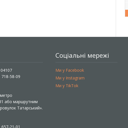
Соціальні мережі
, 04107
Ми у Facebook
) 718-58-09
Ми у Instagram
Ми у TikTok
ї метро
 31 або маршрутним
«Провулок Татарський».
) 657-21-01