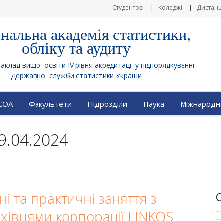
Студентові
Коледжі
Дистанц
нальна академія статистики,
обліку та аудиту
клад вищої освіти IV рівня акредитації у підпорядкуванні
Державної служби статистики України
АСОА
Факультети
Підрозділи
Наука
Міжнародна
9.04.2024
ні та практичні заняття з
хівцями корпорації LINKOS