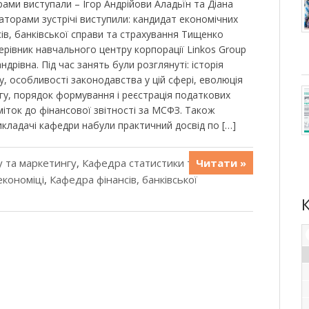
ами виступали – Ігор Андрійови Аладьїн та Діана
аторами зустрічі виступили: кандидат економічних
ів, банківської справи та страхування Тищенко
рівник навчального центру корпорації Linkos Group
рівна. Під час занять були розглянуті: історія
, особливості законодавства у цій сфері, еволюція
у, порядок формування і реєстрація податкових
іток до фінансової звітності за МСФЗ. Також
икладачі кафедри набули практичний досвід по […]
 та маркетингу
,
Кафедра статистики та
Читати »
економіці
,
Кафедра фінансів, банківської