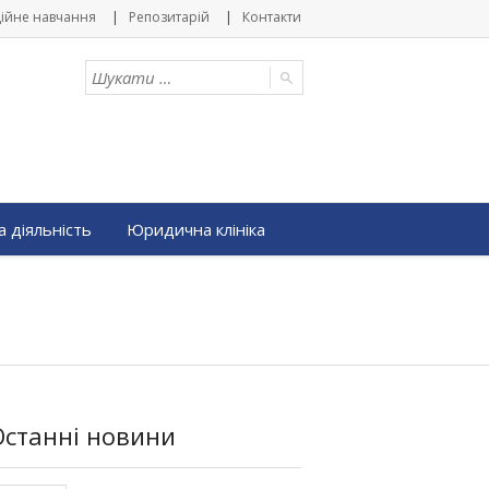
ійне навчання
Репозитарій
Контакти
 діяльність
Юридична клініка
Останні новини