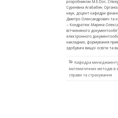
розробником М.Е.Doc. Спікер
Суренівна Агабабян. Організ
наук, доцент кафедри фінанс
Дмитро Олександрович та ке
– Кондратюк Марина Олександ
вітчизняного документообігу
електронного документообіг
накладних, формування прим
здобувачі вищої освіти та в
Кафедра менеджменту
математичних методів в 
справи та страхування