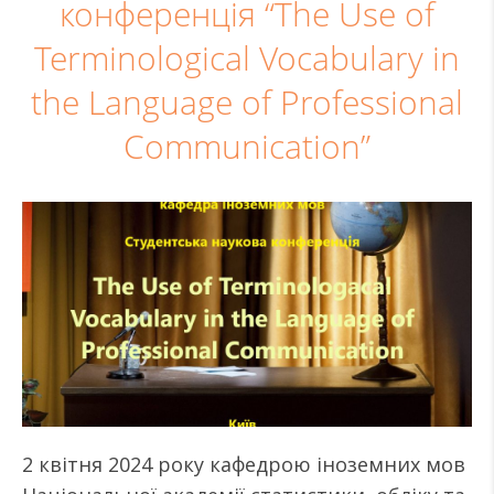
конференція “The Use of
Terminological Vocabulary in
the Language of Professional
Communication”
2 квітня 2024 року кафедрою іноземних мов