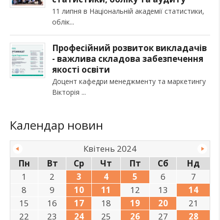
11 липня в Національній академії статистики,
облік
Професійний розвиток викладачів
- важлива складова забезпечення
якості освіти
Доцент кафедри менеджменту та маркетингу
Вікторія
Календар новин
Квітень 2024
Пн
Вт
Ср
Чт
Пт
Сб
Нд
1
2
3
4
5
6
7
8
9
10
11
12
13
14
15
16
17
18
19
20
21
22
23
24
25
26
27
28