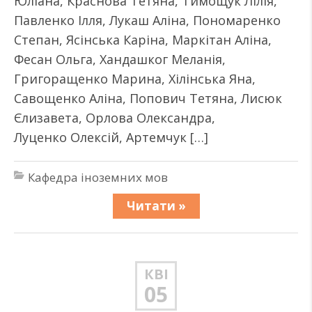
Юліана, Краснова Тетяна, Тимощук Лілія,
Павленко Ілля, Лукаш Аліна, Пономаренко
Степан, Ясінська Каріна, Маркітан Аліна,
Фесан Ольга, Хандашког Меланія,
Григоращенко Марина, Хілінська Яна,
Савощенко Аліна, Попович Тетяна, Лисюк
Єлизавета, Орлова Олександра,
Луценко Олексій, Артемчук […]
Кафедра іноземних мов
Читати »
КВІ
05