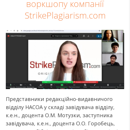
воркшопу компанії
StrikePlagiarism.com
Представники редакційно-видавничого
відділу НАСОА у складі завідувача відділу,
к.е.н., доцента О.М. Мотузки, заступника
завідувача, к.е.н., доцента О.О. Горобець,