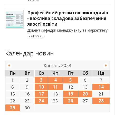
Професійний розвиток викладачів
- важлива складова забезпечення
якості освіти
Доцент кафедри менеджменту та маркетингу
Вікторія
Календар новин
Квітень 2024
Пн
Вт
Ср
Чт
Пт
Сб
Нд
1
2
3
4
5
6
7
8
9
10
11
12
13
14
15
16
17
18
19
20
21
22
23
24
25
26
27
28
29
30