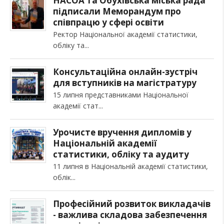
НАСОА та Обухівська міська рада
підписали Меморандум про
співпрацю у сфері освіти
Ректор Національної академії статистики,
обліку та
Консультаційна онлайн-зустріч
для вступників на магістратуру
15 липня представниками Національної
академії стат
Урочисте вручення дипломів у
Національній академії
статистики, обліку та аудиту
11 липня в Національній академії статистики,
облік
Професійний розвиток викладачів
- важлива складова забезпечення