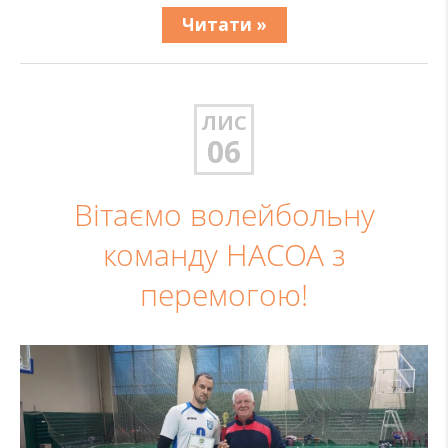
Читати »
ЛИС
06
Вітаємо волейбольну
команду НАСОА з
перемогою!