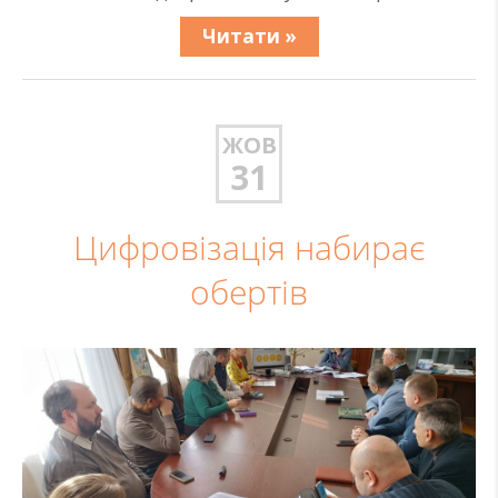
Читати »
ЖОВ
31
Цифровізація набирає
обертів