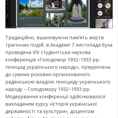
Традиційно, вшановуючи пам’ять жертв
трагічних подій, в Академії 7 листопада була
проведена ХIV студентська наукова
конференція «Голодомор 1932–1933 рр.:
геноцид українського народу», приурочена
до сумних роковин організованого
радянською владою геноциду українського
народу – Голодомору 1932–1933 рр.
Модерування конференції здійснювалося
викладачем курсу «Історія української
державності та культури», доцентом