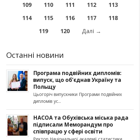
109
110
111
112
113
114
115
116
117
118
119
120
Далі
→
Останні новини
Програма подвійних дипломів:
випуск, що об’єднав Україну та
Польщу
Цьогоріч випускники Програми подвійних
дипломів ус
НАСОА та Обухівська міська рада
підписали Меморандум про
співпрацю у сфері освіти
Ректор Національної академії статистики,