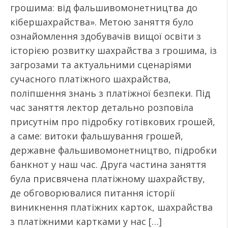
грошима: від фальшивомонетництва до
кібершахрайства». Метою заняття було
ознайомлення здобувачів вищої освіти з
історією розвитку шахрайства з грошима, із
загрозами та актуальними сценаріями
сучасного платіжного шахрайства,
поліпшення знань з платіжної безпеки. Під
час заняття лектор детально розповіла
присутнім про підробку готівкових грошей,
а саме: витоки фальшування грошей,
державне фальшивомонетництво, підробки
банкнот у наш час. Друга частина заняття
була присвячена платіжному шахрайству,
де обговорювалися питання історії
виникнення платіжних карток, шахрайства
з платіжними картками у нас […]