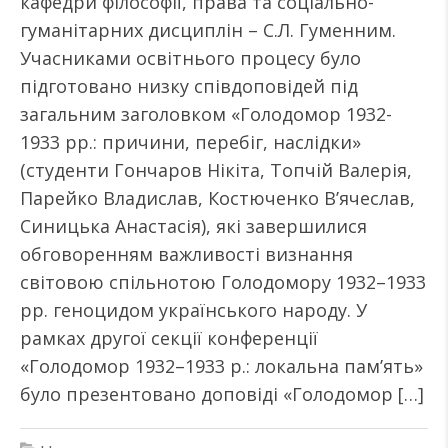
кафедри філософії, права та соціально-
гуманітарних дисциплін – С.Л. Гуменним.
Учасниками освітнього процесу було
підготовано низку співдоповідей під
загальним заголовком «Голодомор 1932-
1933 рр.: причини, перебіг, наслідки»
(студенти Гончаров Нікіта, Топчій Валерія,
Парейко Владислав, Костюченко В’ячеслав,
Синицька Анастасія), які завершилися
обговоренням важливості визнання
світовою спільнотою Голодомору 1932–1933
рр. геноцидом українського народу. У
рамках другої секції конференції
«Голодомор 1932–1933 р.: локальна пам’ять»
було презентовано доповіді «Голодомор […]