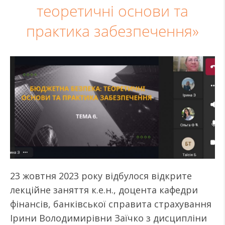
теоретичні основи та
практика забезпечення»
23 жовтня 2023 року відбулося відкрите
лекційне заняття к.е.н., доцента кафедри
фінансів, банківської справита страхування
Ірини Володимирівни Заїчко з дисципліни