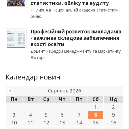
статистики, обліку та аудиту
11 липня в Національній академії статистики,
облік
Професійний розвиток викладачів
- важлива складова забезпечення
якості освіти
Доцент кафедри менеджменту та маркетингу
Вікторія
Календар новин
Серпень 2026
Пн
Вт
Ср
Чт
Пт
Сб
Нд
1
2
3
4
5
6
7
8
9
10
11
12
13
14
15
16