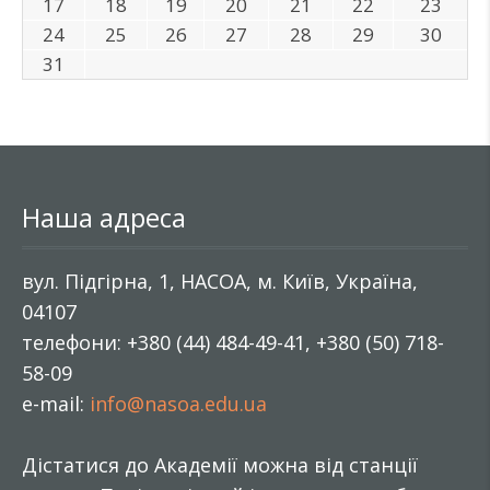
17
18
19
20
21
22
23
24
25
26
27
28
29
30
31
Наша адреса
вул. Підгірна, 1, НАСОА, м. Київ, Україна,
04107
телефони: +380 (44) 484-49-41, +380 (50) 718-
58-09
e-mail:
info@nasoa.edu.ua
Дістатися до Академії можна від станції