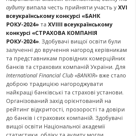
аудиту
випала честь прийняти участь у
XVІ
всеукраїнському конкурсі «БАНК
РОКУ-2024»
та
XVIIIІ всеукраїнському
конкурсі «СТРАХОВА КОМПАНІЯ
РОКУ-2024»
. Здобувачі вищої освіти були
залученні до вручення нагород керівникам
та представникам провідних комерційних
банків та страхових компаній України. Для
International Financial Club «BANKIR»
вже стало
доброю традицією нагороджувати
найкращі банківські та страхові установи.
Організований захід орієнтований на
рейтинг відкритості, прозорості та довіри
до банків і страхових компаній. Здобувачі
вищої освіти Національної академії
статистики, обліку та аудиту могли