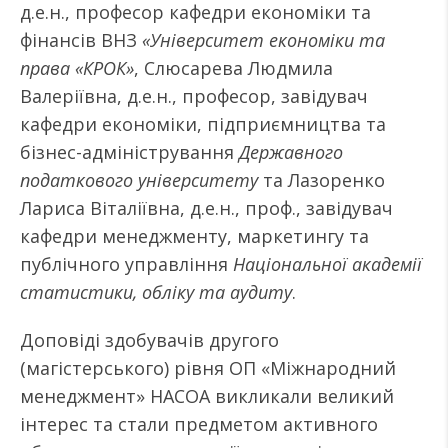
д.е.н., професор кафедри економіки та
фінансів ВНЗ
«Університет економіки та
права «КРОК»
, Слюсарева Людмила
Валеріївна, д.е.н., професор, завідувач
кафедри економіки, підприємництва та
бізнес-адміністрування
Державного
податкового університету
та Лазоренко
Лариса Віталіївна, д.е.н., проф., завідувач
кафедри менеджменту, маркетингу та
публічного управління
Національної академії
статистики, обліку та аудиту
.
Доповіді здобувачів другого
(магістерського) рівня ОП «Міжнародний
менеджмент» НАСОА викликали великий
інтерес та стали предметом активного