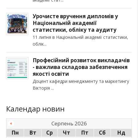
Урочисте вручення дипломів у
Національній академії
статистики, обліку та аудиту
11 липня в Національній академії статистики,
облік
Професійний розвиток викладачів
- важлива складова забезпечення
якості освіти
Доцент кафедри менеджменту та маркетингу
Вікторія
Календар новин
Серпень 2026
Пн
Вт
Ср
Чт
Пт
Сб
Нд