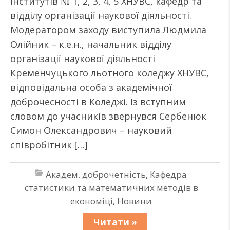
інститутів № 1, 2, 3, 4, 5 ХНУВС, кафедр та
відділу організації наукової діяльності.
Модератором заходу виступила Людмила
Олійник – к.е.н., начальник відділу
організації наукової діяльності
Кременчуцького льотного коледжу ХНУВС,
відповідальна особа з академічної
доброчесності в Коледжі. Із вступним
словом до учасників звернувся Сербенюк
Симон Олександрович – науковий
співробітник […]
Академ. доброчетність
,
Кафедра
статистики та математичних методів в
економіці
,
Новини
Читати »