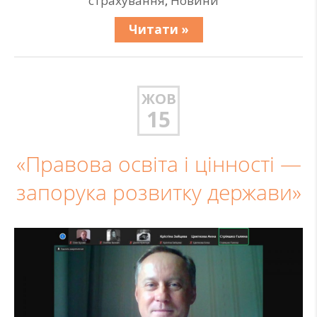
страхування
,
Новини
Читати »
ЖОВ
15
«Правова освіта і цінності —
запорука розвитку держави»