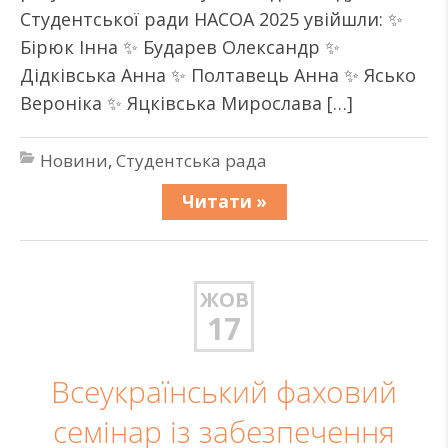
Студентської ради НАСОА 2025 увійшли: ✨
Бірюк Інна ✨ Бударев Олександр ✨
Дідківська Анна ✨ Полтавець Анна ✨ Ясько
Вероніка ✨ Яцківська Мирослава […]
Новини
,
Студентська рада
Читати »
ЖОВ
17
Всеукраїнський фаховий
семінар із забезпечення