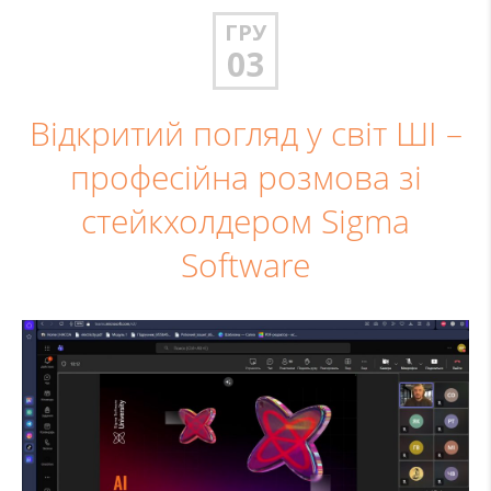
ГРУ
03
Відкритий погляд у світ ШІ –
професійна розмова зі
стейкхолдером Sigma
Software