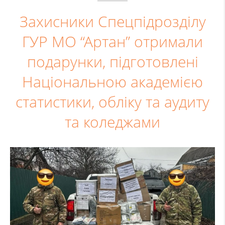
Захисники Спецпідрозділу
ГУР МО “Артан” отримали
подарунки, підготовлені
Національною академією
статистики, обліку та аудиту
та коледжами