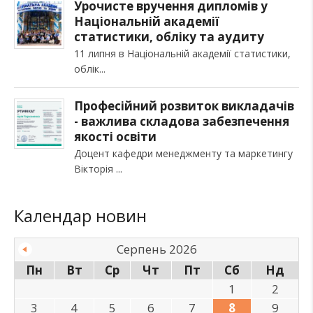
Урочисте вручення дипломів у
Національній академії
статистики, обліку та аудиту
11 липня в Національній академії статистики,
облік
Професійний розвиток викладачів
- важлива складова забезпечення
якості освіти
Доцент кафедри менеджменту та маркетингу
Вікторія
Календар новин
Серпень 2026
Пн
Вт
Ср
Чт
Пт
Сб
Нд
1
2
3
4
5
6
7
8
9