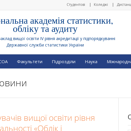
Студентові
Коледжі
Дистанц
нальна академія статистики,
обліку та аудиту
клад вищої освіти IV рівня акредитації у підпорядкуванні
Державної служби статистики України
АСОА
Факультети
Підрозділи
Наука
Міжнародна
Новини
увачів вищої освіти рівня
іальності «Облік і