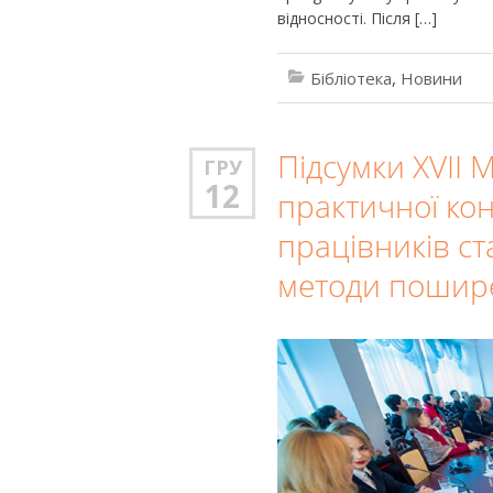
відносності. Після […]
Бібліотека
,
Новини
Підсумки XVII 
ГРУ
12
практичної кон
працівників ст
методи пошире