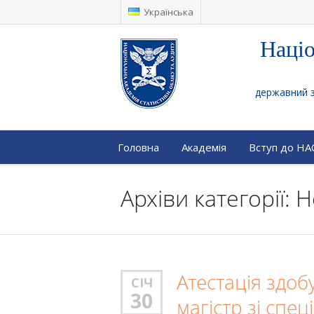
Українська
Націо
державний за
Головна
Академія
Вступ до Н
Архіви категорії: 
Атестація здоб
СІЧ
30
магістр зі спец