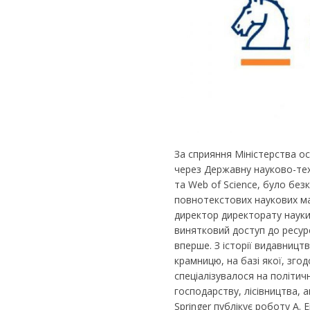
За сприяння Міністерства ос
через Державну науково-техн
та Web of Science, було бе
повнотекстових наукових ма
директор директорату наук
винятковий доступ до ресур
вперше. З історії видавництв
крамницю, на базі якої, зго
спеціалізувалося на політичн
господарству, лісівництва, а
Springer публікує роботу А. 