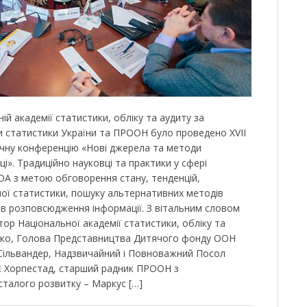
ній академії статистики, обліку та аудиту за
 статистики України та ПРООН було проведено XVII
чну конференцію «Нові джерела та методи
і». Традиційно науковці та практики у сфері
ОА з метою обговорення стану, тенденцій,
ної статистики, пошуку альтернативних методів
бів розповсюдження інформації. З вітальним словом
тор Національної академії статистики, обліку та
нко, Голова Представництва Дитячого фонду ООН
 Сільвандер, Надзвичайний і Повноважний Посол
р’є Хорпестад, старший радник ПРООН з
талого розвитку – Маркус […]