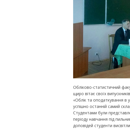
Обліково-статистичний факу
щиро вітає своїх випускникі
«Облік та оподаткування в 
успішно останній самий скла
Студентами були представле
періоду навчання під пильни
доповідей студенти висвітли