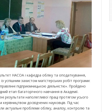
льтет НАСОА і кафедра обліку та оподаткування,
в із успішним захистом магістерських робіт програми:
управлінні підприємницькою діяльністю». Пройдено
дний етап багаторічного навчання в Академії.
ні результати наполегливої праці протягом усього
м керівництвом досвідчених науковців. Під час
ли актуальні проблеми обліку, аналізу, контролю та