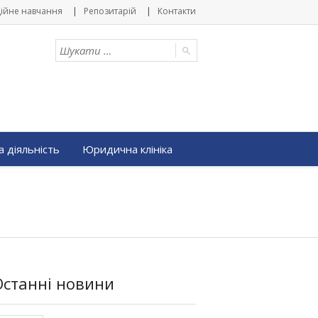
ійне навчання
Репозитарій
Контакти
 діяльність
Юридична клініка
Останні новини