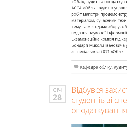
«Облік, аудит та оподатку
АССА «Облік і аудит в управ
робіт магістри продемонстр
матеріалом, сучасними техн
тему та методами збору, об
подання наукової інформації
Екзаменаційна комісія під 
Бондаря Миколи Івановича у
зі спеціальності 071 «Облік 
Кафедра обліку, аудит
Відбувся захис
СІЧ
28
студентів зі сп
оподаткування