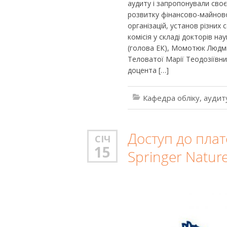
аудиту і запропонували св
розвитку фінансово-майново
організацій, установ різних
комісія у складі докторів н
(голова ЕК), Момотюк Людми
Теловатої Марії Теодозіївни
доцента […]
Кафедра обліку, аудит
Доступ до пла
СІЧ
15
Springer Natur