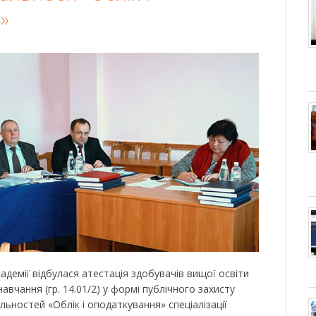
»
кадемії відбулася атестація здобувачів вищої освіти
авчання (гр. 14.01/2) у формі публічного захисту
альностей «Облік і оподаткування» спеціалізації