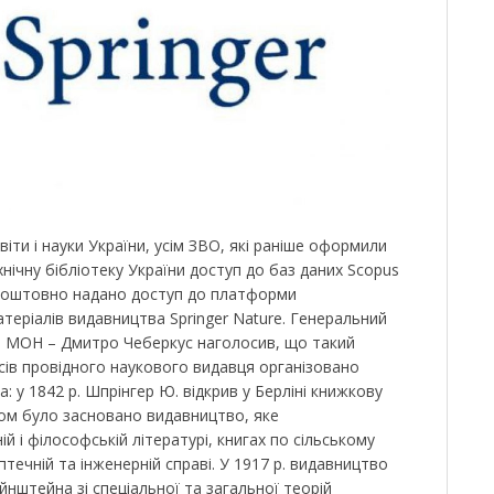
віти і науки України, усім ЗВО, які раніше оформили
ічну бібліотеку України доступ до баз даних Scopus
зкоштовно надано доступ до платформи
теріалів видавництва Springer Nature. Генеральний
и МОН – Дмитро Чеберкус наголосив, що такий
сів провідного наукового видавця організовано
а: у 1842 р. Шпрінгер Ю. відкрив у Берліні книжкову
дом було засновано видавництво, яке
ій і філософській літературі, книгах по сільському
птечній та інженерній справі. У 1917 р. видавництво
Ейнштейна зі спеціальної та загальної теорій