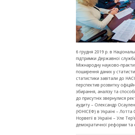
6 грудня 2019 р. в Національ
підтримки Державної служби
Міжнародну науково-практи
поширення даних у статистиц
статистики завітали до НАС
перспектив розвитку офіцій
збирання, аналізу та спосо
до присутніх звернулися рек
аудиту – Олександр Осауле
(ЮНІСЕФ) в Україні – Лотта
Норвегії в Україні – Уле Те
демократичної реформи та с