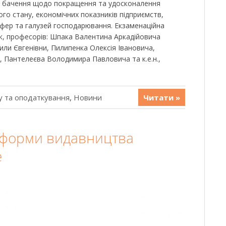
оє бачення щодо покращення та удосконалення
го стану, економічних показників підприємств,
 сфер та галузей господарювання. Екзаменаційна
аук, професорів: Шпака Валентина Аркадійовича
ли Євгенівни, Пилипенка Олексія Івановича,
, Пантелеєва Володимира Павловича та к.е.н.,
у та оподаткування
,
Новини
Читати »
тформи видавництва
e