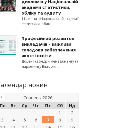
дипломів у Національній
академії статистики,
обліку та аудиту
11 липня в Національній академії
статистики, облік
Професійний розвиток
викладачів - важлива
складова забезпечення
якості освіти
Доцент кафедри менеджменту та
маркетингу Вікторія
Календар новин
Серпень 2026
Пн
Вт
Ср
Чт
Пт
Сб
Нд
1
2
3
4
5
6
7
8
9
10
11
12
13
14
15
16