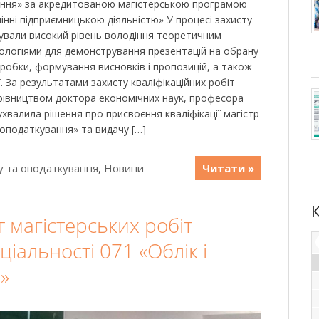
вання» за акредитованою магістерською програмою
лінні підприємницькою діяльністю» У процесі захисту
ували високий рівень володіння теоретичним
ологіями для демонстрування презентацій на обрану
робки, формування висновків і пропозицій, а також
. За результатами захисту кваліфікаційних робіт
керівництвом доктора економічних наук, професора
хвалила рішення про присвоєння кваліфікації магістр
і оподаткування» та видачу […]
у та оподаткування
,
Новини
Читати »
т магістерських робіт
еціальності 071 «Облік і
»