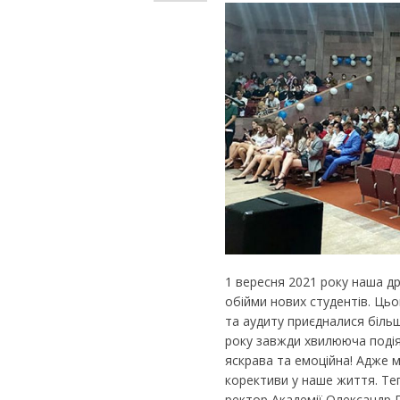
1 вересня 2021 року наша д
обійми нових студентів. Цьо
та аудиту приєдналися біль
року завжди хвилююча подія
яскрава та емоційна! Адже 
корективи у наше життя. Те
ректор Академії Олександр 