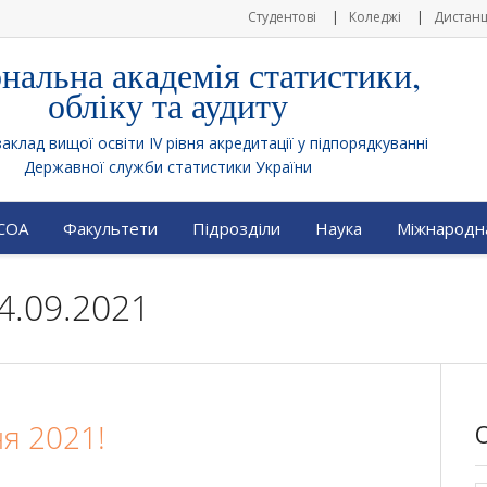
Студентові
Коледжі
Дистанц
нальна академія статистики,
обліку та аудиту
клад вищої освіти IV рівня акредитації у підпорядкуванні
Державної служби статистики України
АСОА
Факультети
Підрозділи
Наука
Міжнародна
4.09.2021
я 2021!