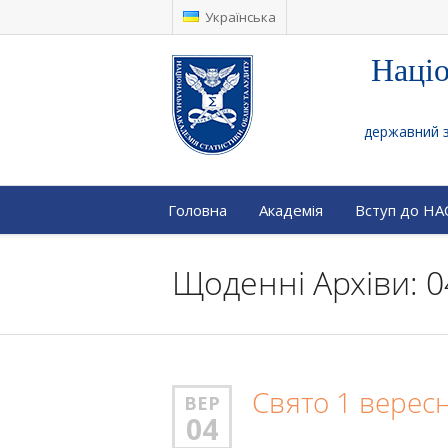
Українська
Націо
державний за
Головна
Академія
Вступ до Н
Щоденні Архіви: 0
Свято 1 вересн
ВЕР
04