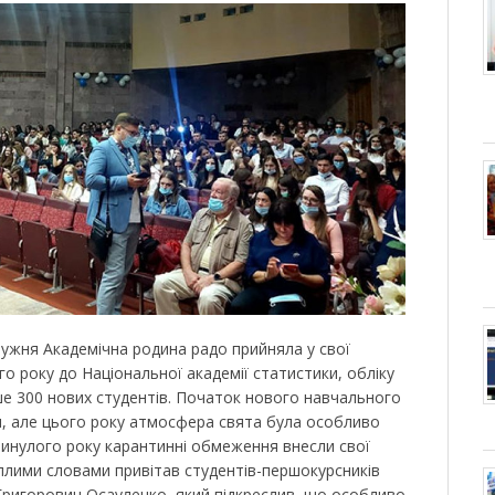
ружня Академічна родина радо прийняла у свої
го року до Національної академії статистики, обліку
ше 300 нових студентів. Початок нового навчального
, але цього року атмосфера свята була особливо
минулого року карантинні обмеження внесли свої
плими словами привітав студентів-першокурсників
Григорович Осауленко, який підкреслив, що особливо