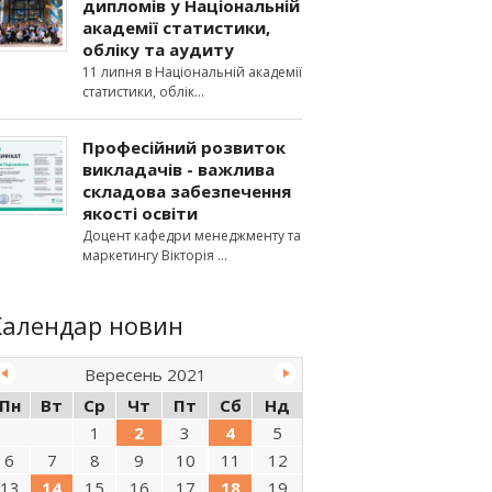
дипломів у Національній
академії статистики,
обліку та аудиту
11 липня в Національній академії
статистики, облік
Професійний розвиток
викладачів - важлива
складова забезпечення
якості освіти
Доцент кафедри менеджменту та
маркетингу Вікторія
Календар новин
Вересень 2021
Пн
Вт
Ср
Чт
Пт
Сб
Нд
1
2
3
4
5
6
7
8
9
10
11
12
13
14
15
16
17
18
19