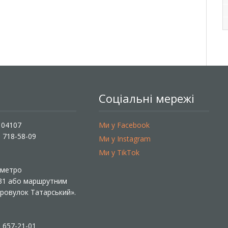
Соціальні мережі
, 04107
Ми у Facebook
) 718-58-09
Ми у Instagram
Ми у TikTok
ї метро
 31 або маршрутним
«Провулок Татарський».
) 657-21-01