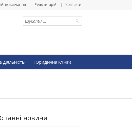
ійне навчання
Репозитарій
Контакти
 діяльність
Юридична клініка
Останні новини