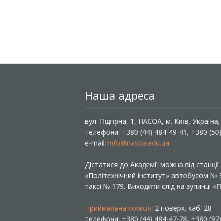
Наша адреса
вул. Підгірна, 1, НАСОА, м. Київ, Україна
телефони: +380 (44) 484-49-41, +380 (50
e-mail:
info@nasoa.edu.ua
Дістатися до Академії можна від станці
«Політехнічний інститут» автобусом №
таксі № 179. Виходити слід на зупинці 
Приймальна комісія
: 2 поверх, каб. 28
телефони: +380 (44) 484-47-78, +380 (97