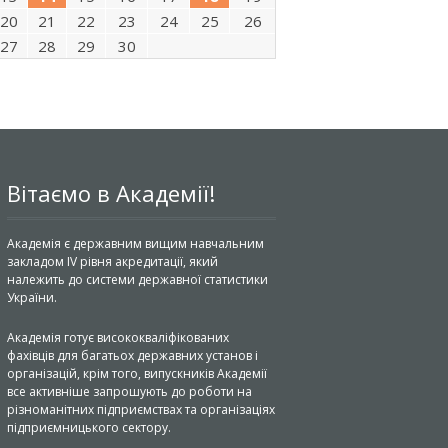
20
21
22
23
24
25
26
27
28
29
30
Вітаємо в Академії!
Академія є державним вищим навчальним
закладом IV рівня акредитації, який
належить до системи державної статистики
України.
Академія готує висококваліфікованих
фахівців для багатьох державних установ і
організацій, крім того, випускників Академії
все активніше запрошують до роботи на
різноманітних підприємствах та організаціях
підприємницького сектору.