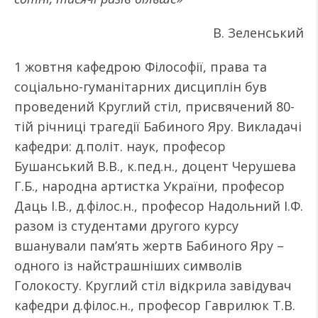
В. Зеленський
1 жовтня кафедрою Філософії, права та
соціально-гуманітарних дисциплін був
проведений Круглий стіл, присвячений 80-
тій річниці трагедії Бабиного Яру. Викладачі
кафедри: д.політ. наук, професор
Бушанський В.В., к.пед.н., доцент Черушева
Г.Б., народна артистка України, професор
Даць І.В., д.філос.н., професор Надольний І.Ф.
разом із студентами другого курсу
вшанували пам’ять жертв Бабиного Яру –
одного із найстрашніших символів
Голокосту. Круглий стіл відкрила завідувач
кафедри д.філос.н., професор Гаврилюк Т.В.