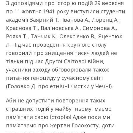
З доповідями про історію подій 29 вересня
по 11 жовтня 1941 року виступили студенти
академії Заярний Т., Іванова А., Лоренц А.,
Краснова Т., Валіновська А., Симонова А.,
Рояка Т., Танчик К., Олексієнко В., Яцентюк
Л. Під час проведення круглого столу
говорили про знищення тисяч людей не
тільки під час Другої Світової війни,
учасники заходу обговорювали також
питання геноциду у сучасному світі
(Головко Д. про етнічні чистки у Чечні).
Аби не допустити повторення таких
страшних подій у майбутньому, маємо
пам’ятати свою історію! Адже поки ми
пам’ятаємо про жертви Голокосту, доти