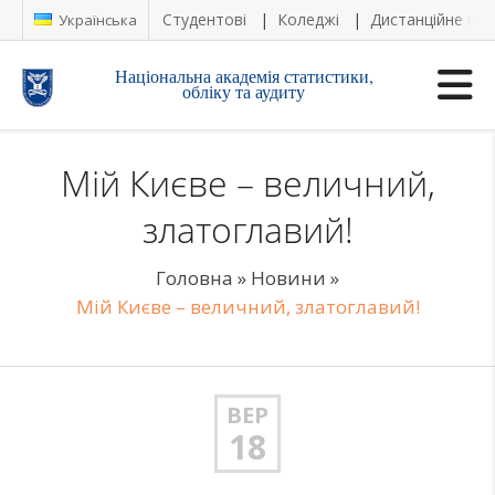
Студентові
Коледжі
Дистанційне на
Українська
Національна академія статистики,
обліку та аудиту
Мій Києве – величний,
златоглавий!
Головна
»
Новини
»
Мій Києве – величний, златоглавий!
ВЕР
18