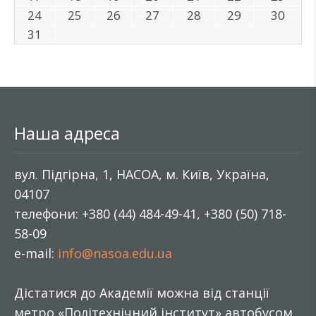
24
25
26
27
28
29
30
31
Наша адреса
вул. Підгірна, 1, НАСОА, м. Київ, Україна,
04107
телефони: +380 (44) 484-49-41, +380 (50) 718-
58-09
e-mail:
info@nasoa.edu.ua
Дістатися до Академії можна від станції
метро «Політехнічний інститут» автобусом