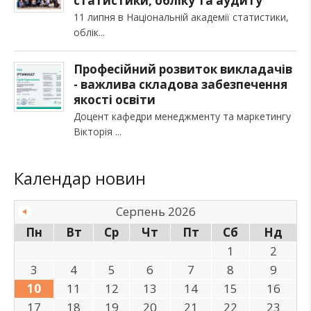
статистики, обліку та аудиту
11 липня в Національній академії статистики,
облік
Професійний розвиток викладачів
- важлива складова забезпечення
якості освіти
Доцент кафедри менеджменту та маркетингу
Вікторія
Календар новин
Серпень 2026
Пн
Вт
Ср
Чт
Пт
Сб
Нд
1
2
3
4
5
6
7
8
9
10
11
12
13
14
15
16
17
18
19
20
21
22
23