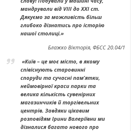
славу! Побували у машині часу,
мандрували від VIII до XXI ст.
Дякуємо за можливість більш
глибоко дізнатись про історію
нашої столиці.»
Блажко Вікторія, ФБСС 20.04/1
«Київ – це моє місто, в якому
співіснують старовинні
споруди та сучасні пам’ятки,
неймовірної краси парки та
велика кількість сувенірних
магазинчиків й торгівельних
центрів. Завдяки цікавим
розповідям Ірини Валеріївни ми
дізналися багато нового про