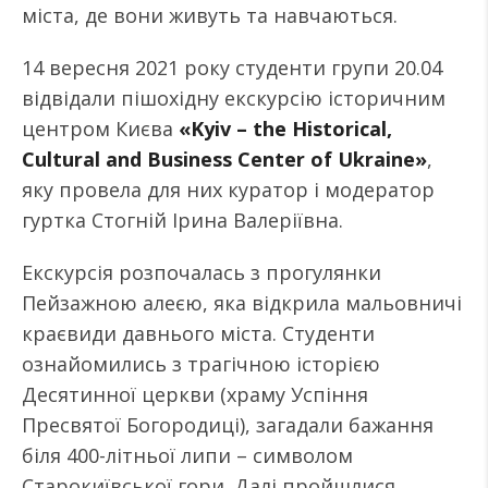
міста, де вони живуть та навчаються.
14 вересня 2021 року студенти групи 20.04
відвідали пішохідну екскурсію історичним
центром Києва
«Kyiv – the Historical,
Cultural and Business Center of Ukraine»
,
яку провела для них куратор і модератор
гуртка Стогній Ірина Валеріївна.
Екскурсія розпочалась з прогулянки
Пейзажною алеєю, яка відкрила мальовничі
краєвиди давнього міста. Студенти
ознайомились з трагічною історією
Десятинної церкви (храму Успіння
Пресвятої Богородиці), загадали бажання
біля 400-літньої липи – символом
Старокиївської гори. Далі пройшлися