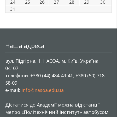
24
25
26
27
28
29
30
31
Наша адреса
вул. Підгірна, 1, НАСОА, м. Київ, Україна,
04107
телефони: +380 (44) 484-49-41, +380 (50) 718-
58-09
e-mail:
info@nasoa.edu.ua
Дістатися до Академії можна від станції
метро «Політехнічний інститут» автобусом