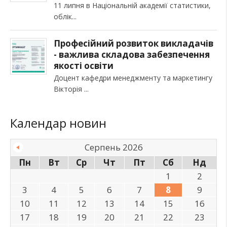
11 липня в Національній академії статистики,
облік
Професійний розвиток викладачів
- важлива складова забезпечення
якості освіти
Доцент кафедри менеджменту та маркетингу
Вікторія
Календар новин
Серпень 2026
Пн
Вт
Ср
Чт
Пт
Сб
Нд
1
2
3
4
5
6
7
8
9
10
11
12
13
14
15
16
17
18
19
20
21
22
23