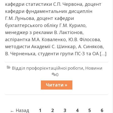
кафедри статистики С.П. Червона, доцент
кафедри фундаментальних дисциплін
Г.М. Луньова, доцент кафедри
бухгалтерського обліку Г.М. Курило,
менеджер з реклами В. Лактіонов,
аспірантка М.А. Коваленко, Ю.В. Філосова,
методисти Академії С. Шинкар, А. Синяков,
В. Черненька, студенти групи ПС-3 та ОА […]
Відділ профорієнтаційної роботи
,
Новини
0
Читати »
←
Назад
1
2
3
4
5
6