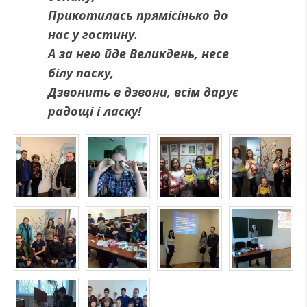
Прикотилась прямісінько до
нас у гостину.
А за нею йде Великдень, несе
білу паску,
Дзвонить в дзвони, всім дарує
радощі і ласку!