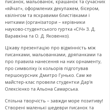
писанок, мальованок, крашанок та сучасних
«яйчат», оформлених декупажем, бісером,
квілінгом та яскравими блистівками і
нитками (організатори – керівники
науково-студентського гуртка «СіЧ» З. Д.
Варавкіна та О. Д. Яковенко).
Цікаву презентацію про відмінність між
писанками, мальованками, дряпанками та
про правила нанесення на них орнаменту,
про символіку їх кольорів підготував
першокурсник Дмитро Гунько. Сам же
майстер-клас провели студентки Дар’я
Олексієнко та Альона Самарська.
Спільна творчість – завжди море позитиву!
Створені маленькі шедеври писанок та