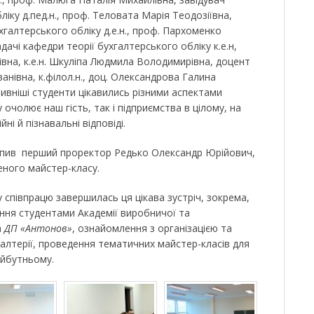
іку д.пед.н., проф. Теловата Марія Теодозіївна,
галтерського обліку д.е.н., проф. Пархоменко
ачі кафедри теорії бухгалтерського обліку к.е.н,
івна, к.е.н. Шкуліпа Людмила Володимирівна, доцент
нівна, к.філол.н., доц. Олександрова Галина
ивніші студенти цікавились різними аспектами
у очолює наш гість, так і підприємства в цілому, на
і й пізнавальні відповіді.
пив перший проректор Редько Олександр Юрійович,
еного майстер-класу.
співпрацю завершилась ця цікава зустріч, зокрема,
ня студентами Академії виробничої та
а
ДП «Антонов»
, ознайомлення з організацією та
лтерії, проведення тематичних майстер-класів для
айбутньому.