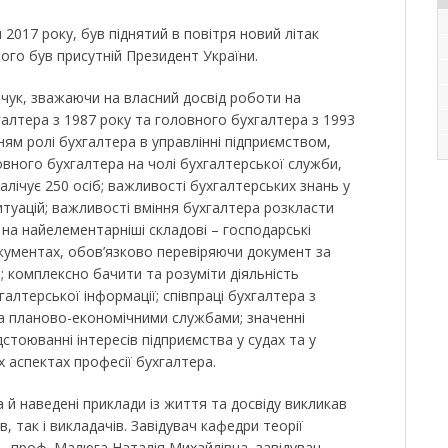
 2017 року, був піднятий в повітря новий літак
ого був присутній Президент України.
ук, зважаючи на власний досвід роботи на
галтера з 1987 року та головного бухгалтера з 1993
ням ролі бухгалтера в управлінні підприємством,
ного бухгалтера на чолі бухгалтерської служби,
 налічує 250 осіб; важливості бухгалтерських знань у
итуацій; важливості вміння бухгалтера розкласти
на найелементарніші складові – господарські
документах, обов’язково перевіряючи документ за
; комплексно бачити та розуміти діяльність
галтерської інформації; співпраці бухгалтера з
а планово-економічними службами; значенні
дстоюванні інтересів підприємства у судах та у
 аспектах професії бухгалтера.
й наведені приклади із життя та досвіду викликав
в, так і викладачів. Завідувач кафедри теорії
н., проф. Малюга Наталія Михайлівна, завідувач