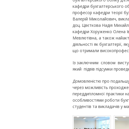
кафедри бухгалтерського обл
професор кафедри теорії бух
Валерій Миколайович, виклад
доц. Цвєткова Надія Михайл
кафедри Хоруженко Олена Іва
Мевлютівна, а також найакт
діяльності як бухгалтерії, як
що отримали високопрофесійн
Із заключним словом висту
який підвів підсумки провед
Домовленістю про подальшу 
через можливість проходжен
переддипломної практики н
особливостями роботи бухга
студентів та викладачів у м