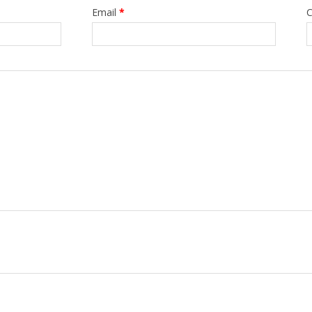
Email
*
С