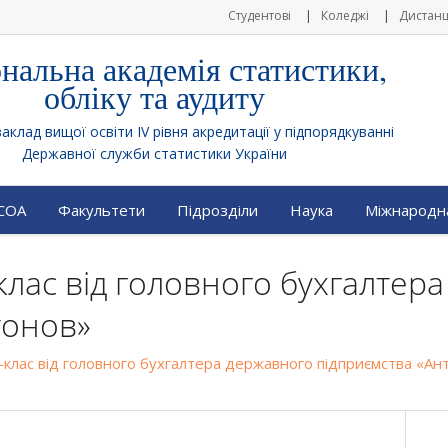
Студентові
Коледжі
Дистанц
нальна академія статистики,
обліку та аудиту
клад вищої освіти IV рівня акредитації у підпорядкуванні
Державної служби статистики України
АСОА
Факультети
Підрозділи
Наука
Міжнародна
клас від головного бухгалтер
тонов»
-клас від головного бухгалтера державного підприємства «Ан