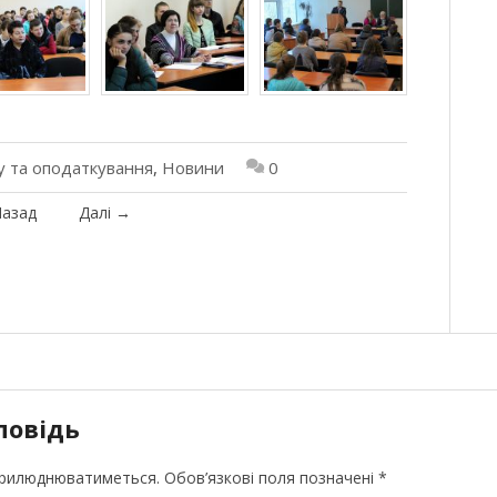
у та оподаткування
,
Новини
0
азад
Далі
→
повідь
прилюднюватиметься.
Обов’язкові поля позначені
*