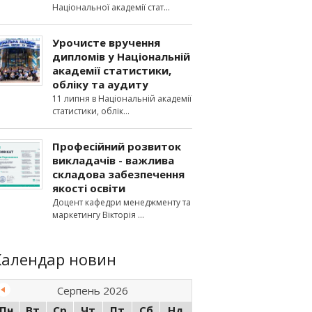
Національної академії стат
Урочисте вручення
дипломів у Національній
академії статистики,
обліку та аудиту
11 липня в Національній академії
статистики, облік
Професійний розвиток
викладачів - важлива
складова забезпечення
якості освіти
Доцент кафедри менеджменту та
маркетингу Вікторія
Календар новин
Серпень 2026
Пн
Вт
Ср
Чт
Пт
Сб
Нд