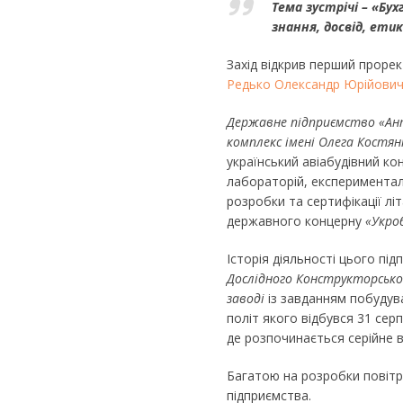
Тема зустрічі – «Бу
знання, досвід, етик
Захід відкрив перший проре
Редько Олександр Юрійови
Державне підприємство «Ан
комплекс імені Олега Костя
український авіабудівний к
лабораторій, експериментал
розробки та сертифікації літ
державного концерну
«Укро
Історія діяльності цього пі
Дослідного Конструкторськ
заводі
із завданням побудува
політ якого відбувся 31 сер
де розпочинається серійне 
Багатою на розробки повітря
підприємства.