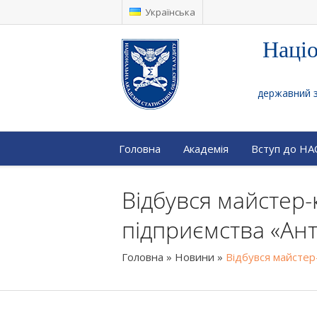
Українська
Націо
державний за
Головна
Академія
Вступ до Н
Відбувся майстер-
підприємства «Ан
Головна
»
Новини
»
Відбувся майстер