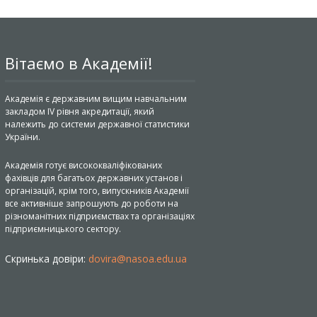
Вітаємо в Академії!
Академія є державним вищим навчальним
закладом IV рівня акредитації, який
належить до системи державної статистики
України.
Академія готує висококваліфікованих
фахівців для багатьох державних установ і
організацій, крім того, випускників Академії
все активніше запрошують до роботи на
різноманітних підприємствах та організаціях
підприємницького сектору.
Скринька довіри:
dovira@nasoa.edu.ua