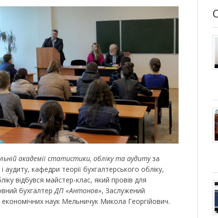
льній академії статистики, обліку та аудиту
за
 і аудиту, кафедри теорії бухгалтерського обліку,
іку відбувся майстер-клас, який провів для
ловний бухгалтер
ДП «Антонов»
, Заслужений
т економічних наук Мельничук Микола Георгійович.