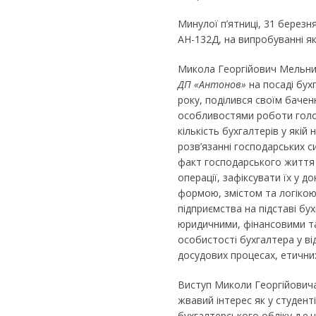
Минулої п’ятниці, 31 березня
АН-132Д, на випробуванні як
Микола Георгійович Мельнич
ДП «Антонов»
на посаді бух
року, поділився своїм бачен
особливостями роботи голов
кількість бухгалтерів у якій
розв’язанні господарських с
факт господарського життя 
операції, зафіксувати їх у 
формою, змістом та логікою
підприємства на підставі бух
юридичними, фінансовими т
особистості бухгалтера у ві
досудових процесах, етичних
Виступ Миколи Георгійовича 
жвавий інтерес як у студенті
бухгалтерського обліку д.е.