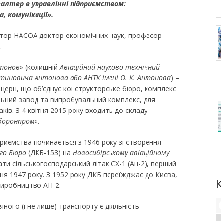
хгалтер в управлінні підприємством:
а, комунікації».
ктор НАСОА доктор економічних наук, професор
ч
.
тонов»
(колишній
Авіаційний науково-технічний
нтиновича Антонова або АНТК імені О. К. Антонова
) –
онцерн, що об’єднує конструкторське бюро, комплекс
ьний завод та випробувальний комплекс, для
аків. З 4 квітня 2015 року входить до складу
боронпром»
.
дприємства починається з 1946 року зі створення
ого Бюро
(ДКБ-153) на
Новосибірському авіаційному
ти сільськогосподарський літак СХ-1 (Ан-2), перший
пня 1947 року. З 1952 року ДКБ переїжджає до Києва,
виробництво АН-2.
ного (і не лише) транспорту є діяльність