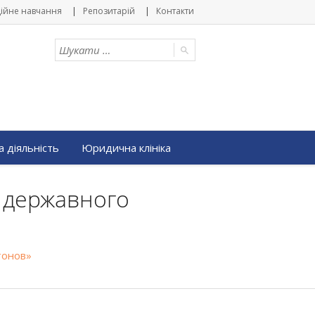
ійне навчання
Репозитарій
Контакти
 діяльність
Юридична клініка
а державного
тонов»