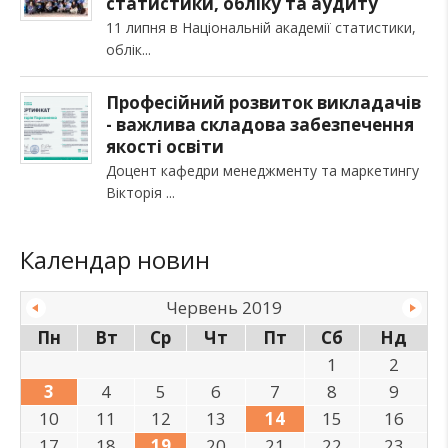
статистики, обліку та аудиту
11 липня в Національній академії статистики,
облік
Професійний розвиток викладачів
- важлива складова забезпечення
якості освіти
Доцент кафедри менеджменту та маркетингу
Вікторія
Календар новин
Червень 2019
Пн
Вт
Ср
Чт
Пт
Сб
Нд
1
2
3
4
5
6
7
8
9
10
11
12
13
14
15
16
17
18
19
20
21
22
23