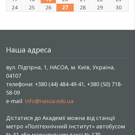
24
25
26
27
28
29
30
Наша адреса
вул. Підгірна, 1, НАСОА, м. Київ, Україна,
04107
телефони: +380 (44) 484-49-41, +380 (50) 718-
58-09
e-mail:
info@nasoa.edu.ua
Дістатися до Академії можна від станції
метро «Політехнічний інститут» автобусом
№ 31 або маршрутним таксі № 179.