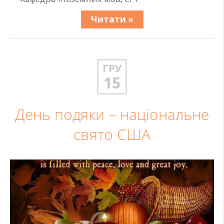
Читати »
ГРУ
15
День подяки – національне
свято США