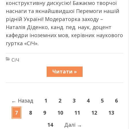
конструктивну дискусію! Бажаємо творчої
наснаги та якнайшвидшої Перемоги нашій
рідній Україні! Модераторка заходу –
Наталія Діденко, канд. пед. наук, доцент
кафедри іноземних мов, керівник наукового
гуртка «СіЧ».
СіЧ
Читати »
←
Назад
1
2
3
4
5
6
7
8
9
10
11
12
13
14
Далі
→