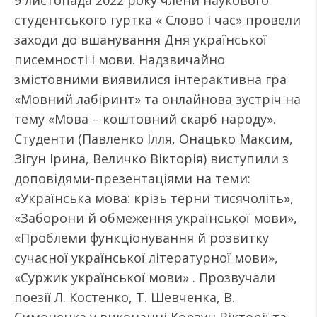
9 листопада 2022 року члени наукового
студентського гуртка « Слово і час» провели
заходи до вшанування Дня української
писемності і мови. Надзвичайно
змістовними виявилися інтерактивна гра
«Мовний лабіринт» та онлайнова зустріч на
тему «Мова – коштовний скарб народу».
Студенти (Павленко Ілля, Онацько Максим,
Зігун Ірина, Величко Вікторія) виступили з
доповідями-презентаціями на теми:
«Українська мова: крізь терни тисячоліть»,
«Заборони й обмеження української мови»,
«Проблеми функціонування й розвитку
сучасної української літературної мови»,
«Суржик української мови» . Прозвучали
поезії Л. Костенко, Т. Шевченка, В.