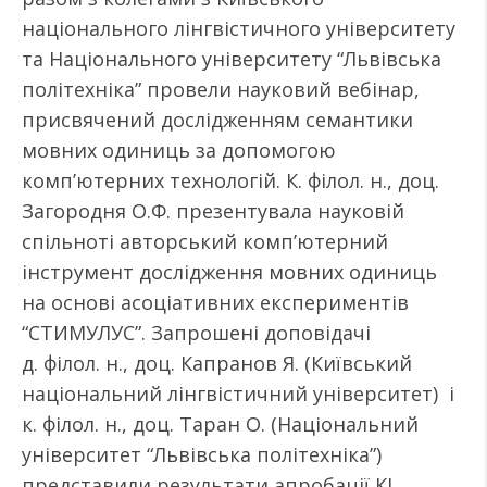
національного лінгвістичного університету
та Національного університету “Львівська
політехніка” провели науковий вебінар,
присвячений дослідженням семантики
мовних одиниць за допомогою
комп’ютерних технологій. К. філол. н., доц.
Загородня О.Ф. презентувала науковій
спільноті авторський комп’ютерний
інструмент дослідження мовних одиниць
на основі асоціативних експериментів
“СТИМУЛУС”. Запрошені доповідачі
д. філол. н., доц. Капранов Я. (Київський
національний лінгвістичний університет) і
к. філол. н., доц. Таран О. (Національний
університет “Львівська політехніка”)
представили результати апробації КІ