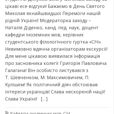
цікаві есе-відгуки! Бажаємо в День Святого
Миколая якнайшвидшої Перемоги нашій
рідній Україні! Модераторка заходу –
Наталія Діденко, канд. пед. наук, доцент
кафедри іноземних мов, керівник
студентського філологічного гуртка «СіЧ».
Невимовно вдячна організаторам екскурсії!
Для мене цікавою виявилася інформація
про засновника колегії Григорія Павловича
Галагана! Він особисто листувався з
Т. Шевченком, М. Максимовичем, П.
Кулішем! Як політичний діяч обстоював
інтереси українців! Слава нескореній нації!
Слава Україні! […]
Кафедра іноземних мов
,
СіЧ