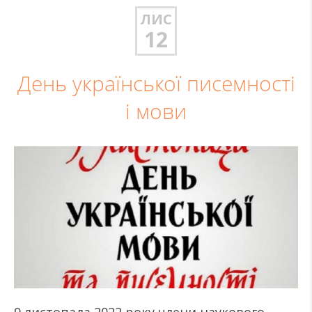
ЛИС
12
День української писемності
і мови