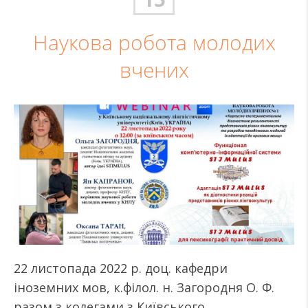
Наукова робота молодих
вчених
22 листопада 2022 р. доц. кафедри
іноземних мов, к.філол. н. Загородня О. Ф.
разом з колегами з Київського