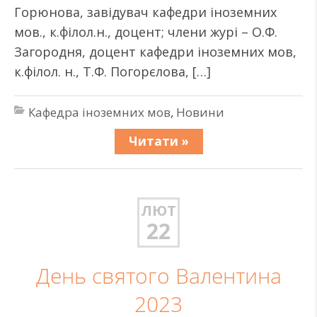
Горюнова, завідувач кафедри іноземних
мов., к.філол.н., доцент; члени журі – О.Ф.
Загородня, доцент кафедри іноземних мов,
к.філол. н., Т.Ф. Погорєлова, […]
Кафедра іноземних мов
,
Новини
Читати »
ЛЮТ
22
День святого Валентина
2023