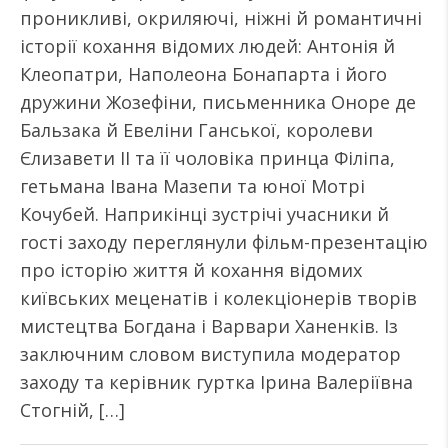
проникливі, окриляючі, ніжні й романтичні
історії кохання відомих людей: Антонія й
Клеопатри, Наполеона Бонапарта і його
дружини Жозефіни, письменника Оноре де
Бальзака й Евеліни Ганської, королеви
Єлизавети ІІ та її чоловіка принца Філіпа,
гетьмана Івана Мазепи та юної Мотрі
Кочубей. Наприкінці зустрічі учасники й
гості заходу переглянули фільм-презентацію
про історію життя й кохання відомих
київських меценатів і колекціонерів творів
мистецтва Богдана і Варвари Ханенків. Із
заключним словом виступила модератор
заходу та керівник гуртка Ірина Валеріївна
Стогній, […]