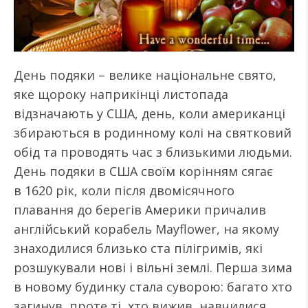
День подяки – велике національне свято,
яке щороку наприкінці листопада
відзначають у США, день, коли американці
збираються в родинному колі на святковий
обід та проводять час з близькими людьми.
День подяки в США своїм корінням сягає
в 1620 рік, коли після двомісячного
плавання до берегів Америки причалив
англійський корабель Mayflower, на якому
знаходилися близько ста пілігримів, які
розшукували нові і вільні землі. Перша зима
в новому будинку стала суворою: багато хто
загинув, проте ті, хто вижив, навчилися