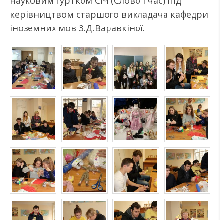
науковим гуртком СіЧ (Слово і час) під
керівництвом старшого викладача кафедри
іноземних мов З.Д.Варавкіної.