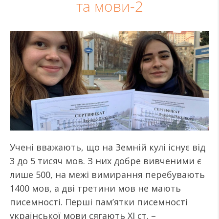
та мови-2
Учені вважають, що на Земній кулі існує від
3 до 5 тисяч мов. З них добре вивченими є
лише 500, на межі вимирання перебувають
1400 мов, а дві третини мов не мають
писемності. Перші пам’ятки писемності
української мови сягають ХІ ст. –