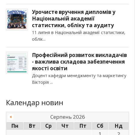
Урочисте вручення дипломів у
Національній академії
статистики, обліку та аудиту
11 липня в Національній академії статистики,
облік
Професійний розвиток викладачів
- важлива складова забезпечення
якості освіти
Доцент кафедри менеджменту та маркетингу
Вікторія
Календар новин
Серпень 2026
Пн
Вт
Ср
Чт
Пт
Сб
Нд
1
2