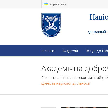
Українська
Націо
державний за
Головна
Академія
Вступ до Н
Академічна доброч
Головна
»
Фінансово-економічний фа
цінність наукової діяльності