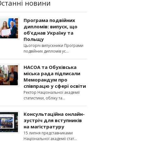
Останні новини
Програма подвійних
дипломів: випуск, що
об’єднав Україну та
Польщу
Цьогоріч випускники Програми
подвійних дипломів ус
НАСОА та Обухівська
міська рада підписали
Меморандум про
співпрацю у сфері освіти
Ректор Національної академії
статистики, обліку та
Консультаційна онлайн-
зустріч для вступників
на магістратуру
15 липня представниками
Національної академії стат