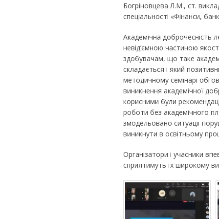
Богріновцева Л.М., ст. викла
спеціальності «Фінанси, бан
Академічна доброчесність л
невід’ємною частиною якост
здобувачам, що таке академ
складається і який позитив
методичному семінарі обгов
виникнення академічної доб
корисними були рекомендації
роботи без академічного пл
змодельовано ситуації пору
виникнути в освітньому проц
Організатори і учасники впе
сприятимуть їх широкому ви