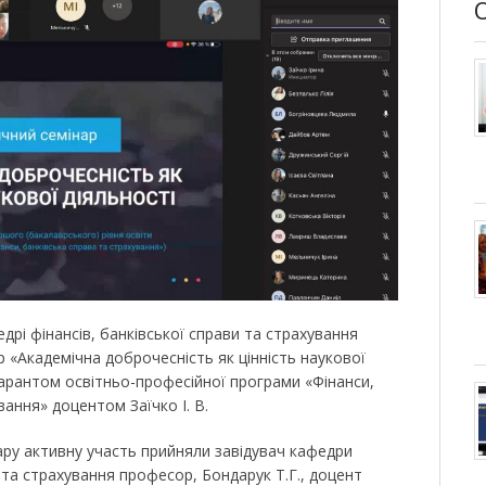
едрі фінансів, банківської справи та страхування
 «Академічна доброчесність як цінність наукової
гарантом освітньо-професійної програми «Фінанси,
вання» доцентом Заїчко І. В.
ару активну участь прийняли завідувач кафедри
и та страхування професор, Бондарук Т.Г., доцент