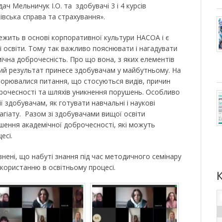
дач Мельничук І.О. та здобувачі 3 і 4 курсів
ківська справа та страхування».
ежить в основі корпоративної культури НАСОА і є
і освіти. Тому так важливо пояснювати і нагадувати
ічна доброчесність. Про що вона, з яких елементів
ний результат принесе здобувачам у майбутньому. На
орювалися питання, що стосуються видів, причин
рочесності та шляхів уникнення порушень. Особливо
 здобувачам, як готувати навчальні і наукові
агіату. Разом зі здобувачами вищої освіти
шення академічної доброчесності, які можуть
есі.
внені, що набуті знання під час методичного семінару
користанню в освітньому процесі.