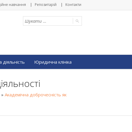
ійне навчання
Репозитарій
Контакти
 діяльність
Юридична клініка
іяльності
»
Академічна доброчесність як