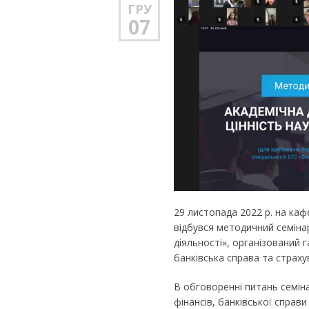
ГРУ
07
29 листопада 2022 р. на каф
відбувся методичний семінар
діяльності», організований 
банківська справа та страху
В обговоренні питань семін
фінансів, банківської справ