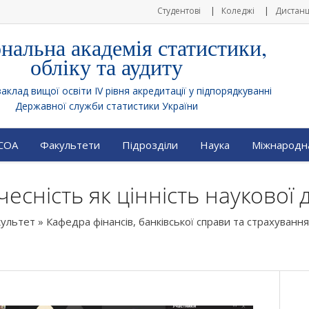
Студентові
Коледжі
Дистанц
нальна академія статистики,
обліку та аудиту
клад вищої освіти IV рівня акредитації у підпорядкуванні
Державної служби статистики України
АСОА
Факультети
Підрозділи
Наука
Міжнародна
есність як цінність наукової д
культет
»
Кафедра фінансів, банківської справи та страхування