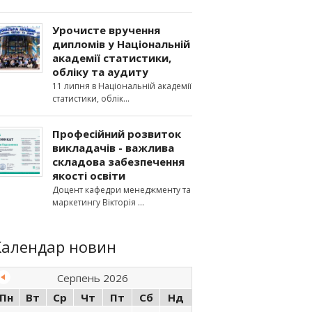
Урочисте вручення
дипломів у Національній
академії статистики,
обліку та аудиту
11 липня в Національній академії
статистики, облік
Професійний розвиток
викладачів - важлива
складова забезпечення
якості освіти
Доцент кафедри менеджменту та
маркетингу Вікторія
Календар новин
Серпень 2026
Пн
Вт
Ср
Чт
Пт
Сб
Нд