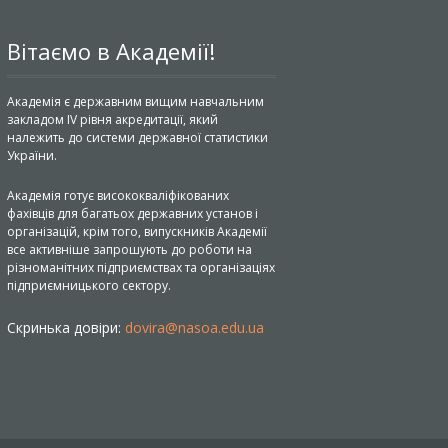
Вітаємо в Академії!
Академія є державним вищим навчальним
закладом IV рівня акредитації, який
належить до системи державної статистики
України.
Академія готує висококваліфікованих
фахівців для багатьох державних установ і
організацій, крім того, випускників Академії
все активніше запрошують до роботи на
різноманітних підприємствах та організаціях
підприємницького сектору.
Скринька довіри:
dovira@nasoa.edu.ua