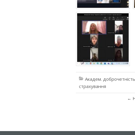
Академ. доброчетніст
страхування
←
Н