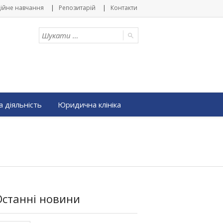
ійне навчання
Репозитарій
Контакти
 діяльність
Юридична клініка
Останні новини