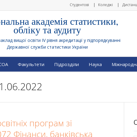
Студентові
Коледжі
Дистанц
нальна академія статистики,
обліку та аудиту
клад вищої освіти IV рівня акредитації у підпорядкуванні
Державної служби статистики України
АСОА
Факультети
Підрозділи
Наука
Міжнародна
1.06.2022
вітніх програм зі
072 Фінанси, банківська