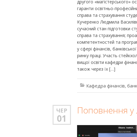
другого «магістерського» осв
гаранти освітньо-професійни
справа та страхування студ
Кучеренко Людмила Василівн
сучасний стан підготовки сту
справа та страхування; проа
компетентностей та програм
у сфері фінансів, банківськ
ринку праці. Участь стейкхол
вищої освіти кафедри фінанс
також через їх […]
Кафедра фінансів, банк
Поповнення у л
ЧЕР
01