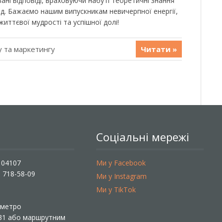
ані відповіді, враховуючи набуті теоретичні знання
ід. Бажаємо нашим випускникам невичерпної енергії,
життєвої мудрості та успішної долі!
 та маркетингу
Читати »
Соціальні мережі
, 04107
Ми у Facebook
) 718-58-09
Ми у Instagram
Ми у TikTok
ї метро
 31 або маршрутним