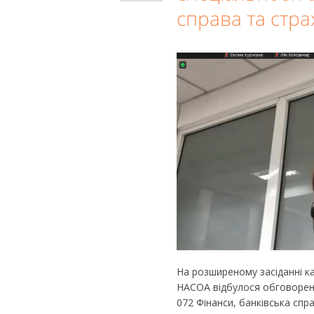
справа та стр
На розширеному засіданні ка
НАСОА відбулося обговоренн
072 Фінанси, банківська сп