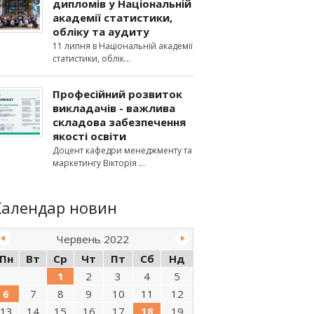
дипломів у Національній
академії статистики,
обліку та аудиту
11 липня в Національній академії
статистики, облік
Професійний розвиток
викладачів - важлива
складова забезпечення
якості освіти
Доцент кафедри менеджменту та
маркетингу Вікторія
Календар новин
Червень 2022
Пн
Вт
Ср
Чт
Пт
Сб
Нд
1
2
3
4
5
6
7
8
9
10
11
12
13
14
15
16
17
18
19