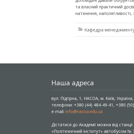
доповідачі давали обґрунтов
та власний практичний досв
натхнення, наполегливості, 
Кафедра менеджменту
Наша адреса
вул. Підгірна, 1, НАСОА, м. Київ, Україна
телефони: +380 (44) 484-49-41, +380 (50
e-mail:
info@nasoa.edu.ua
Дістатися до Академії можна від станці
«Політехнічний інститут» автобусом №