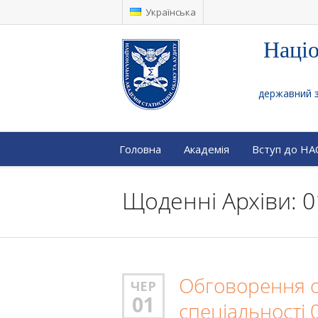
Українська
Націо
державний за
Головна
Академія
Вступ до Н
Щоденні Архіви: 0
Обговорення ос
ЧЕР
01
спеціальності 