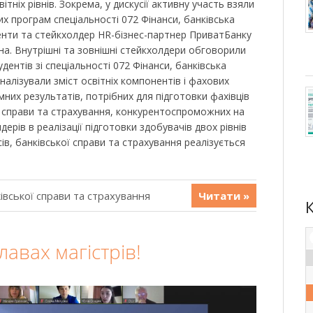
ітніх рівнів. Зокрема, у дискусії активну участь взяли
х програм спеціальності 072 Фінанси, банківська
енти та стейкхолдер HR-бізнес-партнер ПриватБанку
а. Внутрішні та зовнішні стейкхолдери обговорили
дентів зі спеціальності 072 Фінанси, банківська
налізували зміст освітніх компонентів і фахових
них результатів, потрібних для підготовки фахівців
ої справи та страхування, конкурентоспроможних на
дерів в реалізації підготовки здобувачів двох рівнів
ів, банківської справи та страхування реалізується
івської справи та страхування
Читати »
авах магістрів!