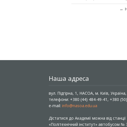
←
Н
Наша адреса
вул. Підгірна, 1, НАСОА, м. Київ, Україна
телефони: +380 (44) 484-49-41, +380 (50
e-mail:
info@nasoa.edu.ua
Дістатися до Академії можна від станці
«Політехнічний інститут» автобусом №