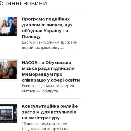
Останні новини
Програма подвійних
дипломів: випуск, що
об’єднав Україну та
Польщу
Цьогоріч випускники Програми
подвійних дипломів ус
НАСОА та Обухівська
міська рада підписали
Меморандум про
співпрацю у сфері освіти
Ректор Національної академії
статистики, обліку та
Консультаційна онлайн-
зустріч для вступників
на магістратуру
15 липня представниками
Національної академії стат