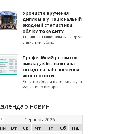
Урочисте вручення
дипломів у Національній
академії статистики,
обліку та аудиту
11 липня в Національній академії
статистики, облік
Професійний розвиток
викладачів - важлива
складова забезпечення
якості освіти
Доцент кафедри менеджменту та
маркетингу Вікторія
Календар новин
Серпень 2026
Пн
Вт
Ср
Чт
Пт
Сб
Нд