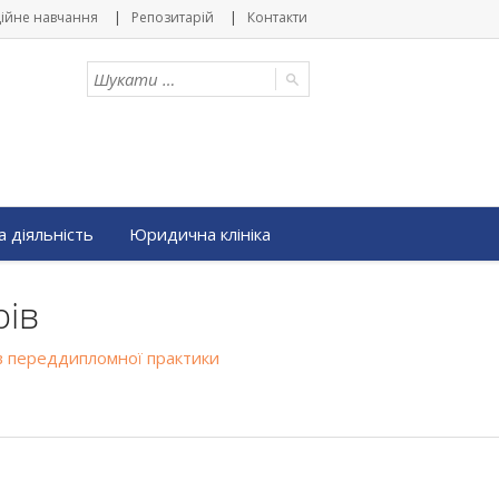
ійне навчання
Репозитарій
Контакти
 діяльність
Юридична клініка
рів
ів переддипломної практики