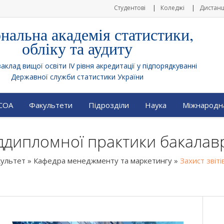
Студентові
Коледжі
Дистанц
нальна академія статистики,
обліку та аудиту
клад вищої освіти IV рівня акредитації у підпорядкуванні
Державної служби статистики України
АСОА
Факультети
Підрозділи
Наука
Міжнародна
еддипломної практики бакалав
культет
»
Кафедра менеджменту та маркетингу
»
Захист звіт