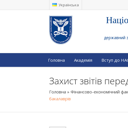
Українська
Націо
державний за
Головна
Академія
Вступ до Н
Захист звітів пер
Головна
»
Фінансово-економічний фа
бакалаврів