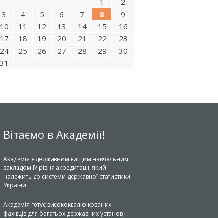
1
2
3
4
5
6
7
8
9
10
11
12
13
14
15
16
17
18
19
20
21
22
23
24
25
26
27
28
29
30
31
Вітаємо в Академії!
Академія є державним вищим навчальним
закладом IV рівня акредитації, який
належить до системи державної статистики
України.
Академія готує висококваліфікованих
фахівців для багатьох державних установ і