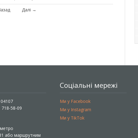
азад
Далі
→
Соціальні мережі
, 04107
Ми у Facebook
) 718-58-09
Ми у Instagram
Ми у TikTok
ї метро
 31 або маршрутним